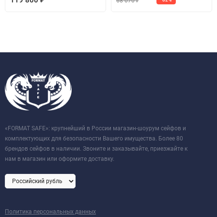
119 800
68 070
₽
«FORMAT SAFE»: крупнейший в России магазин-шоурум сейфов и
комплектующих для безопасности Вашего имущества. Более 80
брендов сейфов в наличии. Звоните и заказывайте, приезжайте к
нам в магазин или оформите доставку.
Политика персональных данных