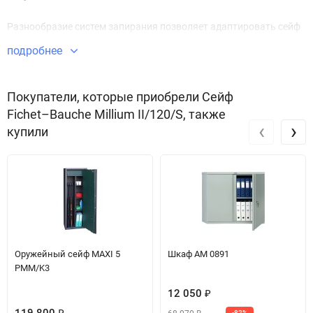
Разнообразие систем запирания позволяет адаптировать сейф
к вашим потребностям.
подробнее
Покупатели, которые приобрели Сейф
Fichet–Bauche Millium II/120/S, также
‹
›
купили
Оружейный сейф MAXI 5
Шкаф АМ 0891
PMM/K3
12 050
₽
₽
-82%