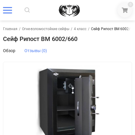
0
Главная
/
Огне-взломостойкие сейфы
/
4 класс
/
Сейф Рипост BM 6002/66
Сейф Рипост BM 6002/660
Обзор
Отзывы (0)