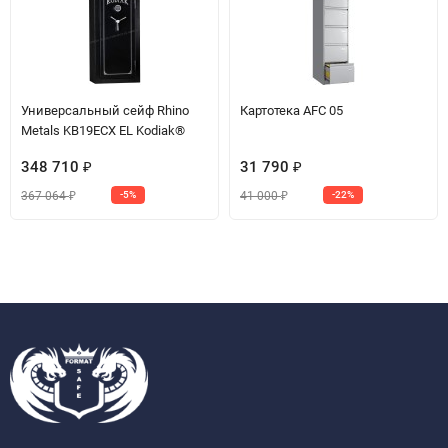
Универсальный сейф Rhino
Картотека AFC 05
Metals KB19ECX EL Kodiak®
348 710
31 790
₽
₽
367 064
41 000
-5%
-22%
₽
₽