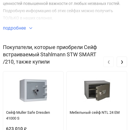
ценностей повышенной важности от любых незваных гостей.
Подробную информацию об этих сейфах можно получить
ТОЛЬКО в наших салонах.
подробнее
Компания «РУССЕЙФ» владеет эксклюзивными правами на
презентацию и продажу продукции Stahlmann на территории
России.
Покупатели, которые приобрели Сейф
встраиваемый Stahlmann STW SMART
‹
›
/210, также купили
Сейф Muller Safe Dresden
Мебельный сейф NTL 24 EM
41000 S
623 010
₽