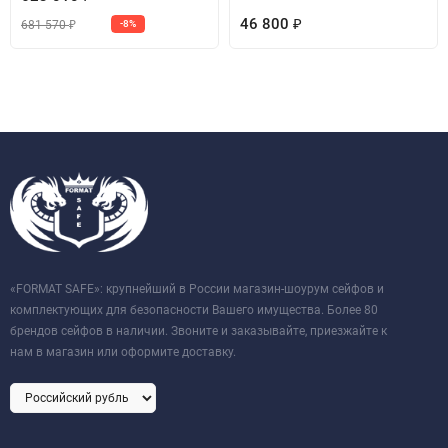
46 800
681 570
-8%
₽
₽
«FORMAT SAFE»: крупнейший в России магазин-шоурум сейфов и
комплектующих для безопасности Вашего имущества. Более 80
брендов сейфов в наличии. Звоните и заказывайте, приезжайте к
нам в магазин или оформите доставку.