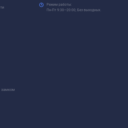
Режим работы:
сти
Пн-Пт 9:30—20:00; Без выходных.
м замком