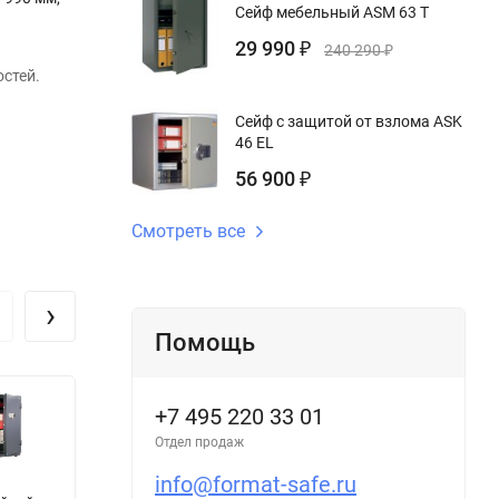
Сейф мебельный ASM 63 T
29 990
₽
240 290
₽
стей.
Сейф с защитой от взлома ASK
46 EL
56 900
₽
Смотреть все
›
Помощь
+7 495 220 33 01
Отдел продаж
info@format-safe.ru
Сейф
Мебельный
С