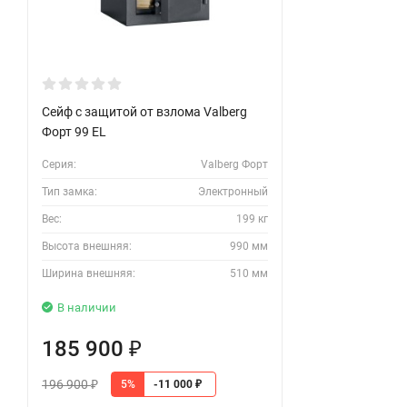
Сейф с защитой от взлома Valberg
Форт 99 EL
Серия:
Valberg Форт
Тип замка:
Электронный
Вес:
199 кг
Высота внешняя:
990 мм
Ширина внешняя:
510 мм
В наличии
185 900
₽
196 900
5%
-11 000
₽
₽