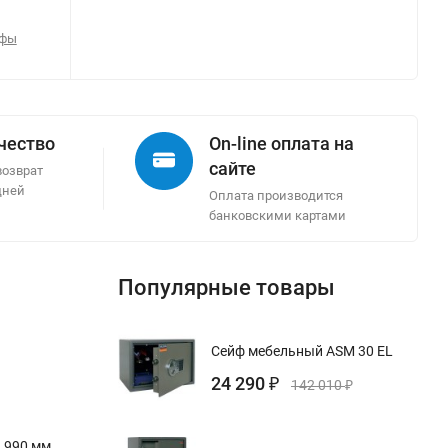
йфы
ачество
On-line оплата на
сайте
возврат
дней
Оплата производится
банковскими картами
Популярные товары
Сейф мебельный ASM 30 EL
24 290
₽
142 010
₽
 990 мм,