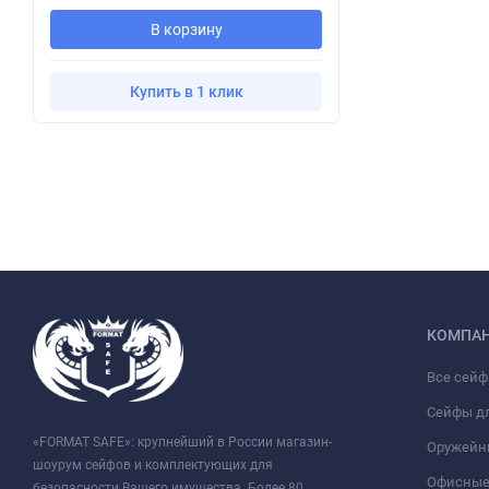
В корзину
Купить в 1 клик
КОМПА
Все сей
Сейфы д
«FORMAT SAFE»: крупнейший в России магазин-
Оружейн
шоурум сейфов и комплектующих для
Офисные
безопасности Вашего имущества. Более 80