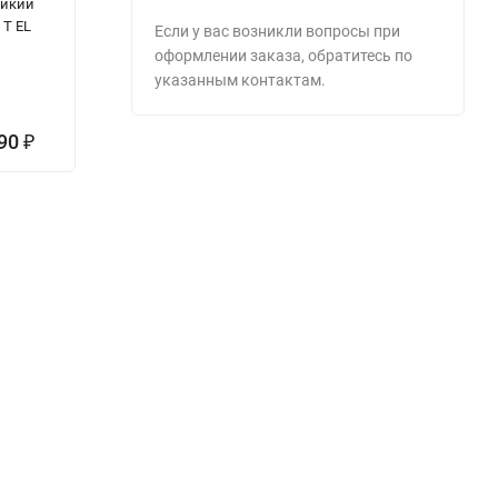
ойкий
огневзломостойкий
сейф NTL 80 Ms
Gr
 T EL
Defender Pro
B
Если у вас возникли вопросы при
235 EL
оформлении заказа, обратитесь по
указанным контактам.
2
2
490
421 700
61 400
₽
₽
₽
2