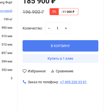
185 900
₽
erg Форт
196 900
лючевой
5%
₽
-11 000
₽
199 кг
990 мм
Количество:
510 мм
510 мм
В КОРЗИНУ
857 мм
Купить в 1 клик
394 мм
352 мм
Избранное
Сравнение
3
Заказ по телефону:
+7 495 220 33 01