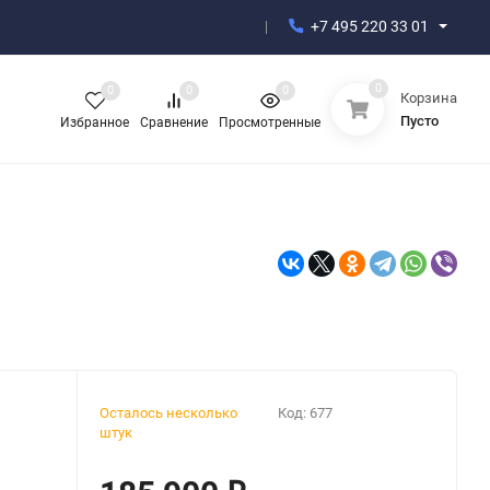
+7 495 220 33 01
0
0
0
0
Корзина
Пусто
Избранное
Сравнение
Просмотренные
Осталось несколько
Код:
677
штук