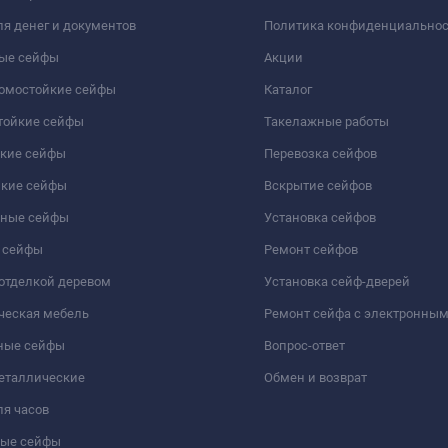
я денег и документов
Политика конфиденциально
ые сейфы
Акции
ломостойкие сейфы
Каталог
тойкие сейфы
Такелажные работы
йкие сейфы
Перевозка сейфов
йкие сейфы
Вскрытие сейфов
чные сейфы
Установка сейфов
 сейфы
Ремонт сейфов
отделкой деревом
Установка сейф-дверей
ческая мебель
Ремонт сейфа с электронны
ные сейфы
Вопрос-ответ
еталлические
Обмен и возврат
я часов
ые сейфы