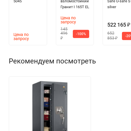
5045
взломостойкий
Safe U-safe S
Гранит I 165T EL
silver
Цена по
запросу
522 165
₽
145
496
652
-100%
Цена по
-2
853
запросу
₽
₽
Рекомендуем посмотреть