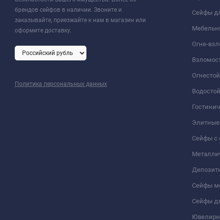
брендов сейфов в наличии. Звоните и
Сейфы дл
заказывайте, приезжайте к нам в магазин или
Мебельн
оформите доставку.
Огне-вз
Взломос
Огнесто
Политика персональных данных
Водосто
Гостини
Элитные
Сейфы с 
Металли
Депозит
Сейфы м
Сейфы дл
Ювелирн