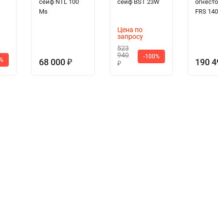
сейф NTL 100
сейф BST 23W
огнест
Ms
FRS 140
Цена по
запросу
523
940
-100%
0%
68 000
190 
₽
₽