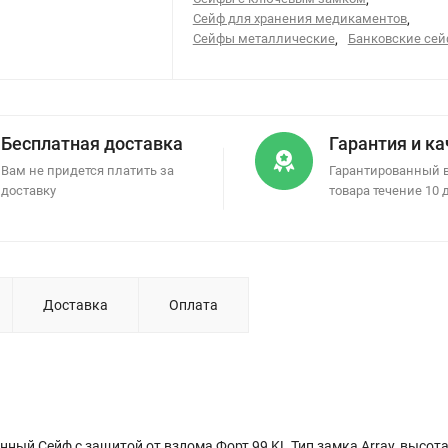
Сейф для хранения медикаментов
,
Сейфы металлические
,
Банковские се
Бесплатная доставка
Гарантия и к
Вам не придется платить за
Гарантированный 
доставку
товара течение 10 
Доставка
Оплата
ный Сейф с защитой от взлома Форт 99 KL Тип замка Array, высота