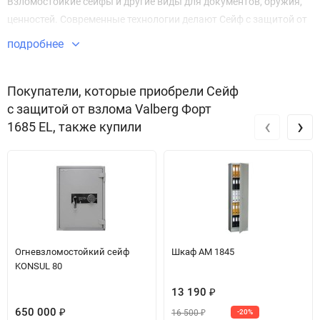
Взломостойкие сейфы и другие виды для документов, оружия,
ценностей. Современные технологии делают Сейф с защитой от
взлома Форт 1685 EL безупречным в плане безопасности и
подробнее
защиты имущества.
Звоните по телефону +7 495 220 33 01
Покупатели, которые приобрели Сейф
с защитой от взлома Valberg Форт
‹
›
1685 EL, также купили
Огневзломостойкий сейф
Шкаф АМ 1845
KONSUL 80
13 190
₽
650 000
16 500
₽
-20%
₽