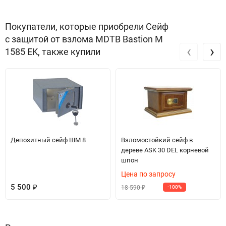
Покупатели, которые приобрели Сейф
с защитой от взлома MDTB Bastion M
‹
›
1585 EK, также купили
Депозитный сейф ШМ 8
Взломостойкий сейф в
дереве ASK 30 DEL корневой
шпон
Цена по запросу
5 500
18 590
₽
-100%
₽