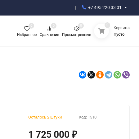
+7 495 220 33 01
0
0
0
0
Корзина
Пусто
Избранное
Сравнение
Просмотренные
Осталось 2 штуки
Код:
1510
1 725 000
₽