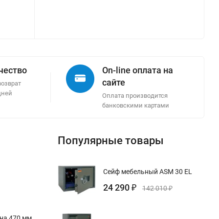
ачество
On-line оплата на
сайте
возврат
дней
Оплата производится
банковскими картами
Популярные товары
Сейф мебельный ASM 30 EL
24 290
₽
142 010
₽
ина 470 мм