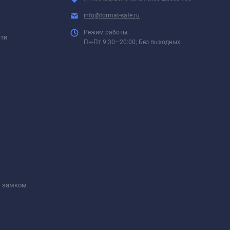
info@format-safe.ru
Режим работы:
сти
Пн-Пт 9:30—20:00; Без выходных.
м замком