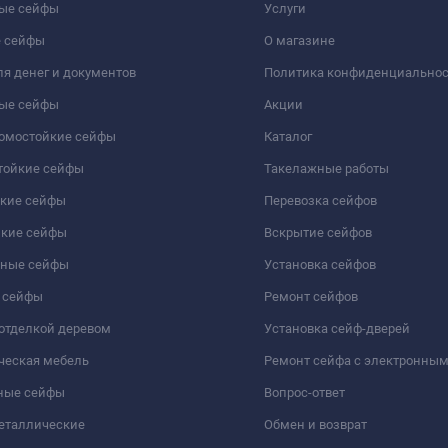
ые сейфы
Услуги
 сейфы
О магазине
я денег и документов
Политика конфиденциально
ые сейфы
Акции
ломостойкие сейфы
Каталог
тойкие сейфы
Такелажные работы
йкие сейфы
Перевозка сейфов
йкие сейфы
Вскрытие сейфов
чные сейфы
Установка сейфов
 сейфы
Ремонт сейфов
отделкой деревом
Установка сейф-дверей
ческая мебель
Ремонт сейфа с электронны
ные сейфы
Вопрос-ответ
еталлические
Обмен и возврат