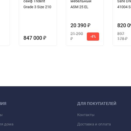
сейф Trident
мебельный
Safe Dr
Grade 3 Size 210
ASM 25 EL
41004 S
20 390
820 
₽
21 290
897
-4%
847 000
₽
178
₽
₽
НИЯ
ДЛЯ ПОКУПАТЕЛЕЙ
фы
Контакты
ля дома
Доставка и оплата