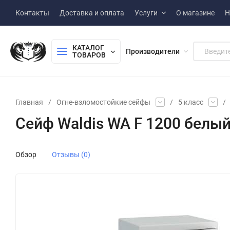
Контакты
Доставка и оплата
Услуги
О магазине
Н
КАТАЛОГ 
Производители
ТОВАРОВ
Главная
/
Огне-взломостойкие сейфы
/
5 класс
/
Сейф Waldis WA F 1200 белы
Обзор
Отзывы (0)