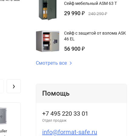
Сейф мебельный ASM 63 T
29 990
₽
240 290
₽
Сейф с защитой от взлома ASK
46 EL
56 900
₽
Смотреть все
›
Помощь
+7 495 220 33 01
Отдел продаж
info@format-safe.ru
ller
Оружейный
Сейф Muller
С