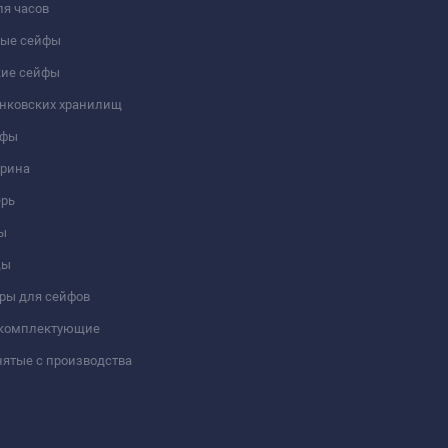
я часов
ые сейфы
кие сейфы
анковских хранилищ
йфы
трина
ерь
ы
цы
ры для сейфов
 комплектующие
ятые с производства