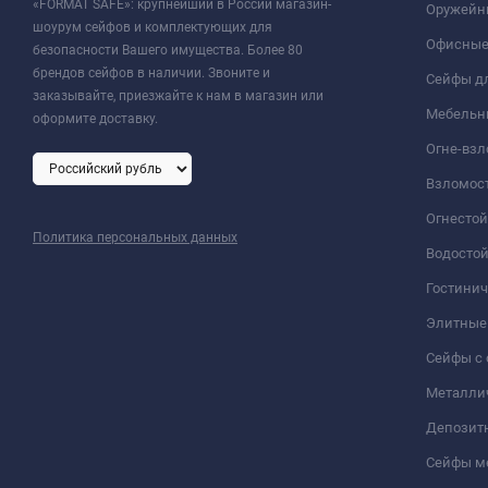
«FORMAT SAFE»: крупнейший в России магазин-
Оружейн
шоурум сейфов и комплектующих для
Офисные
безопасности Вашего имущества. Более 80
брендов сейфов в наличии. Звоните и
Сейфы дл
заказывайте, приезжайте к нам в магазин или
Мебельн
оформите доставку.
Огне-вз
Взломос
Огнесто
Политика персональных данных
Водосто
Гостини
Элитные
Сейфы с 
Металли
Депозит
Сейфы м