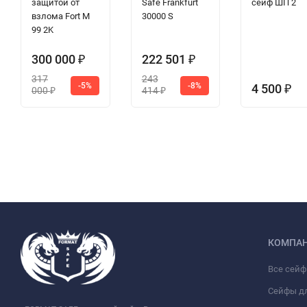
защитой от
Safe Frankfurt
сейф ШП 2
взлома Fort M
30000 S
99 2K
300 000
222 501
₽
₽
317
243
-5%
-8%
4 500
₽
000
414
₽
₽
КОМПА
Все сей
Сейфы д