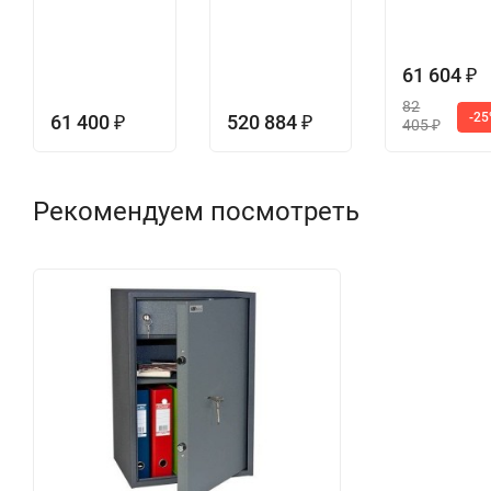
61 604
₽
82
-2
61 400
520 884
₽
₽
405
₽
Рекомендуем посмотреть