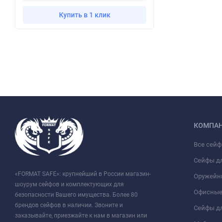
Купить в 1 клик
КОМПА
Все сей
Сейфы д
«FORMAT SAFE»: крупнейший в России магазин-
Оружейн
шоурум сейфов и комплектующих для
Офисные
безопасности Вашего имущества. Более 80
брендов сейфов в наличии. Звоните и
Сейфы дл
заказывайте, приезжайте к нам в магазин или