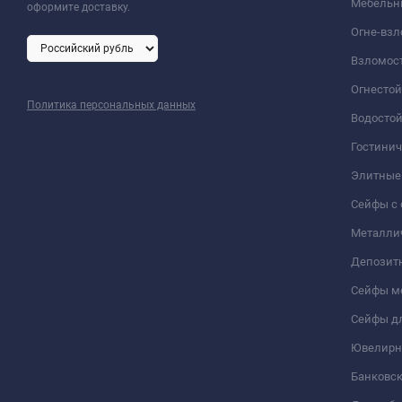
Мебельн
оформите доставку.
Огне-вз
Взломос
Огнесто
Политика персональных данных
Водосто
Гостини
Элитные
Сейфы с 
Металли
Депозит
Сейфы м
Сейфы дл
Ювелирн
Банковс