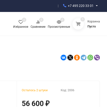
+7 495 220 33 01
0
0
0
0
Корзина
Пусто
Избранное
Сравнение
Просмотренные
Осталось 2 штуки
Код:
2006
56 600
₽