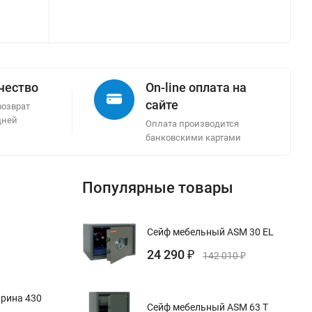
ачество
On-line оплата на
сайте
возврат
дней
Оплата производится
банковскими картами
Популярные товары
Сейф мебельный ASM 30 EL
24 290
₽
142 010
₽
ирина 430
Сейф мебельный ASM 63 T