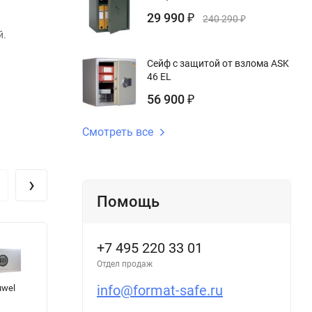
29 990
₽
240 290
₽
й.
Сейф с защитой от взлома ASK
46 EL
56 900
₽
Смотреть все
›
Помощь
+7 495 220 33 01
Отдел продаж
info@format-safe.ru
uwel
Сейф с
Огневзломостойкий
О
защитой от
сейф Гранит 46
ш