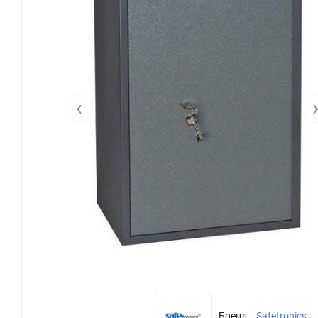
‹
Бренд:
Safetronics