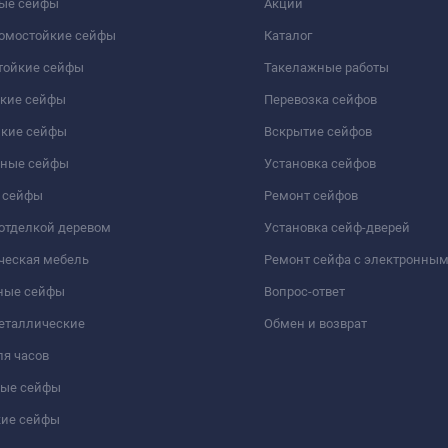
ые сейфы
Акции
ломостойкие сейфы
Каталог
тойкие сейфы
Такелажные работы
йкие сейфы
Перевозка сейфов
йкие сейфы
Вскрытие сейфов
чные сейфы
Установка сейфов
 сейфы
Ремонт сейфов
отделкой деревом
Установка сейф-дверей
ческая мебель
Ремонт сейфа с электронны
ные сейфы
Вопрос-ответ
еталлические
Обмен и возврат
я часов
ые сейфы
кие сейфы