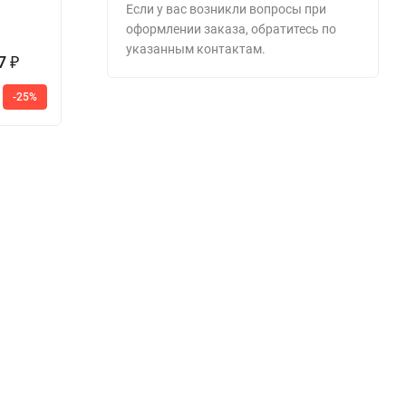
взлома Форт
T 
Если у вас возникли вопросы при
1268 EL
оформлении заказа, обратитесь по
указанным контактам.
57
251 900
60 175
₽
₽
₽
265
63 675
-25%
-5%
-5%
1
900
₽
₽