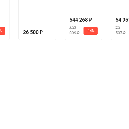
544 268
54 9
₽
637
73
5%
-14%
26 500
₽
099
507
₽
₽