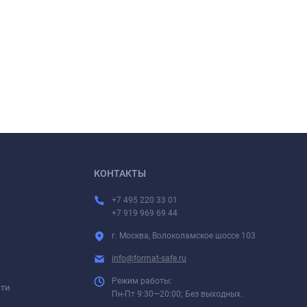
КОНТАКТЫ
+7 495 220 33 01
+7 919 969 69 44
г. Москва, Волоколамское шоссе 103
info@format-safe.ru
Режим работы:
сти
Пн-Пт 9:30—20:00; Без выходных.