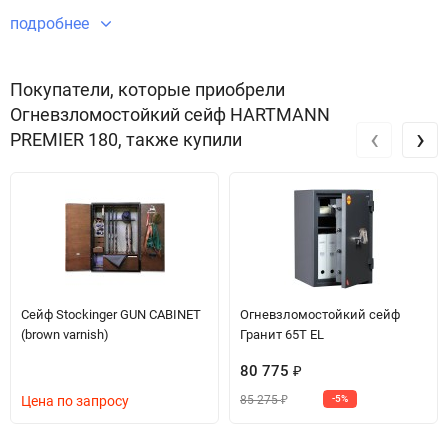
Огневзломостойкий сейф PREMIER 180 безупречным в плане
подробнее
безопасности и защиты имущества.
Звоните по телефону +7 495 220 33 01
Покупатели, которые приобрели
Огневзломостойкий сейф HARTMANN
‹
›
PREMIER 180, также купили
Сейф Stockinger GUN CABINET
Огневзломостойкий сейф
(brown varnish)
Гранит 65T EL
80 775
₽
85 275
Цена по запросу
-5%
₽