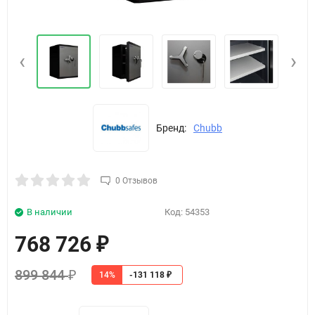
‹
›
Бренд:
Chubb
0 Отзывов
В наличии
Код:
54353
768 726
₽
899 844
14%
₽
-131 118
₽