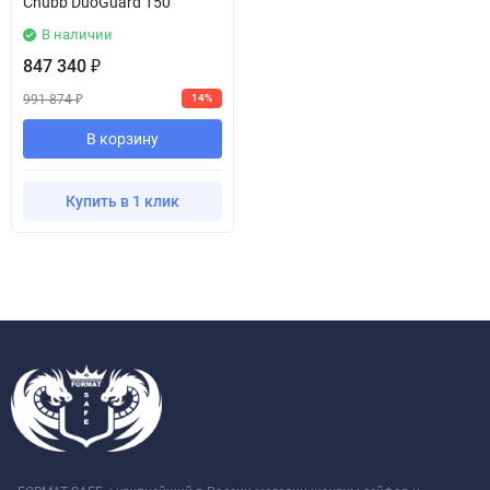
Chubb DuoGuard 150
интернет-магазине.
В наличии
847 340
₽
991 874
14%
₽
В корзину
Купить в 1 клик