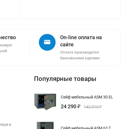
ачество
On-line оплата на
сайте
возврат
дней
Оплата производится
банковскими картами
Популярные товары
Сейф мебельный ASM 30 EL
24 290
₽
142 010
₽
вещи и
Сейф мебельный ASM 63 T