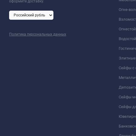
оформите доставку.
Огне-вз
Взломос
Огнесто
Политика персональных данных
Водосто
Гостини
Элитные
Сейфы с 
Металли
Депозит
Сейфы м
Сейфы дл
Ювелирн
Банковс
Двери б