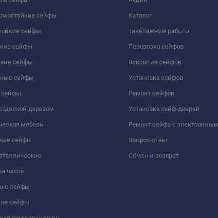
ломостойкие сейфы
Каталог
тойкие сейфы
Такелажные работы
йкие сейфы
Перевозка сейфов
йкие сейфы
Вскрытие сейфов
чные сейфы
Установка сейфов
 сейфы
Ремонт сейфов
отделкой деревом
Установка сейф-дверей
ческая мебель
Ремонт сейфа с электронны
ные сейфы
Вопрос-ответ
еталлические
Обмен и возврат
я часов
ые сейфы
кие сейфы
анковских хранилищ