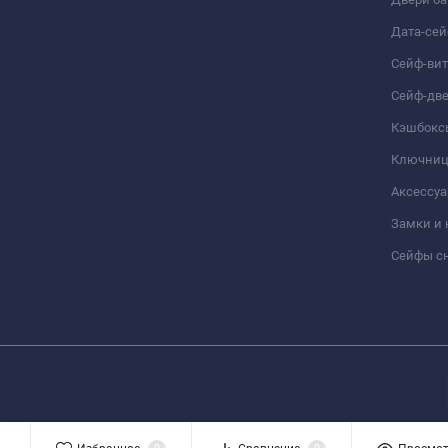
Дата-се
Сейф-ви
Сейф-дв
Кэшбокс
Ключни
Аксессуа
Замки и
Сейфы сн