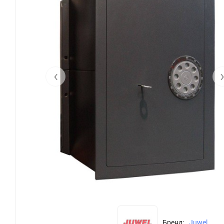
‹
Бренд:
Juwel