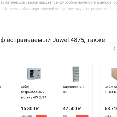
втоматической сварки придает сейфу особой прочности и целостнос
ой пластиной из марганцевой стали. Внутри уютно разместились 
ф встраиваемый Juwel 4875, также
‹
Л
Сейф
Картотека AFC
Сейф S
встраиваемый
09
1816CN
в стену AW 2714
15 800
47 500
68 7
₽
₽
16 700
59
103