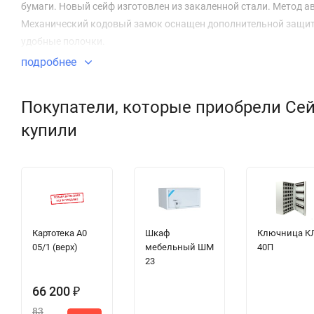
бумаги. Новый сейф изготовлен из закаленной стали. Метод а
Механический кодовый замок оснащен дополнительной защитн
удобные полочки.
подробнее
Покупатели, которые приобрели Сей
купили
Картотека A0
Шкаф
Ключница К
05/1 (верх)
мебельный ШМ
40П
23
66 200
₽
83