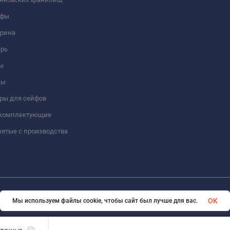
йфы
трина
ерь
ы
цы
ры для сейфов
 комплектующие
ятые с производства
© 2026 Format-safe.ru Все права защищены
OK
Мы используем файлы cookie, чтобы сайт был лучше для вас.