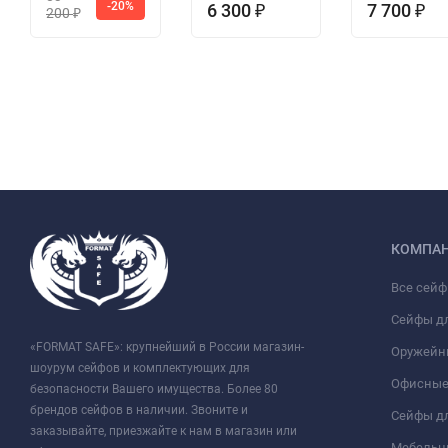
-20%
6 300
7 700
₽
₽
200
₽
КОМПА
Все сей
Сейфы д
«FORMAT SAFE»: крупнейший в России магазин-
Оружейн
шоурум сейфов и комплектующих для
Офисные
безопасности Вашего имущества. Более 80
брендов сейфов в наличии. Звоните и
Сейфы дл
заказывайте, приезжайте к нам в магазин или
Мебельн