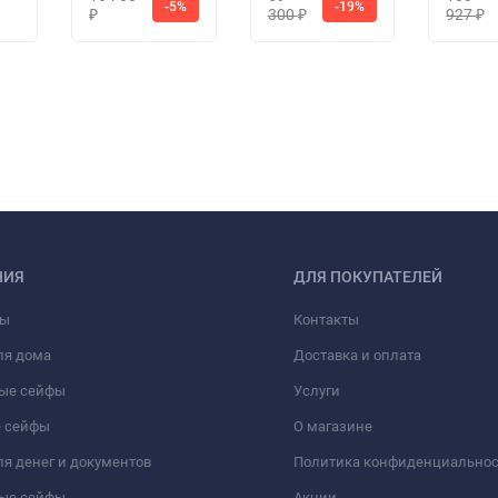
-5%
-19%
300
927
₽
₽
₽
НИЯ
ДЛЯ ПОКУПАТЕЛЕЙ
фы
Контакты
ля дома
Доставка и оплата
ые сейфы
Услуги
 сейфы
О магазине
я денег и документов
Политика конфиденциально
ые сейфы
Акции