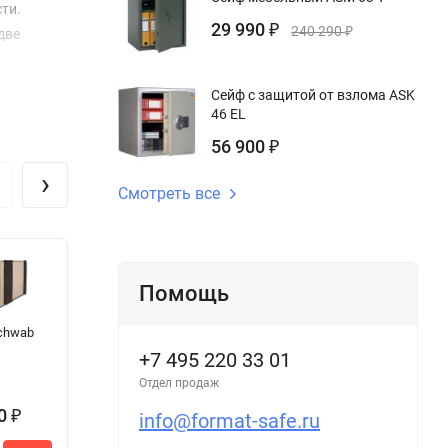
ти.
29 990
₽
240 290
₽
две
Сейф с защитой от взлома ASK
46 EL
56 900
₽
›
Смотреть все
Помощь
chwab
Сейф
Сейф
С
бухгалтерский
встраиваемый
5
+7 495 220 33 01
МБ 70
в стену STR 14M
Отдел продаж
10
info@format-safe.ru
₽