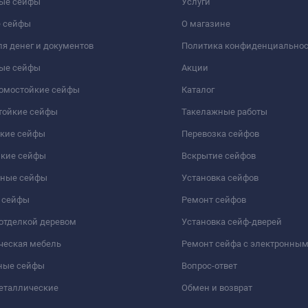
ые сейфы
Услуги
 сейфы
О магазине
я денег и документов
Политика конфиденциально
ые сейфы
Акции
ломостойкие сейфы
Каталог
тойкие сейфы
Такелажные работы
йкие сейфы
Перевозка сейфов
йкие сейфы
Вскрытие сейфов
чные сейфы
Установка сейфов
 сейфы
Ремонт сейфов
отделкой деревом
Установка сейф-дверей
ческая мебель
Ремонт сейфа с электронны
ные сейфы
Вопрос-ответ
еталлические
Обмен и возврат