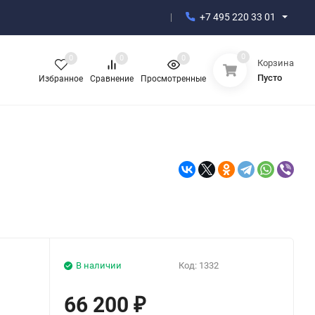
+7 495 220 33 01
0
0
0
0
Корзина
Пусто
Избранное
Сравнение
Просмотренные
В наличии
Код:
1332
66 200
₽