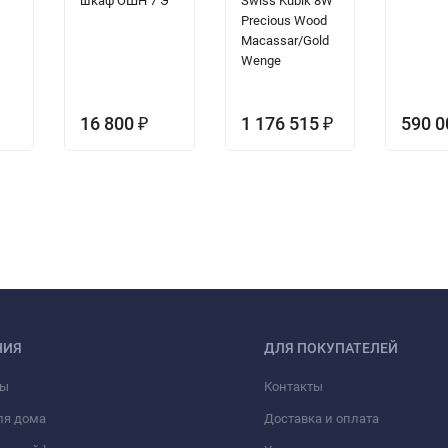
шкаф ОШН 7 Э
Swiss Kubik 8W
Precious Wood
Macassar/Gold
Wenge
16 800
1 176 515
590 
₽
₽
НИЯ
ДЛЯ ПОКУПАТЕЛЕЙ
фы
Контакты
ля дома
Доставка и оплата