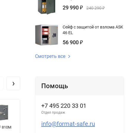
29 990
₽
240 290
₽
Сейф с защитой от взлома ASK
46 EL
56 900
₽
Смотреть все
›
Помощь
+7 495 220 33 01
Отдел продаж
info@format-safe.ru
F 810M
Оружейный
Сейф Muller
К