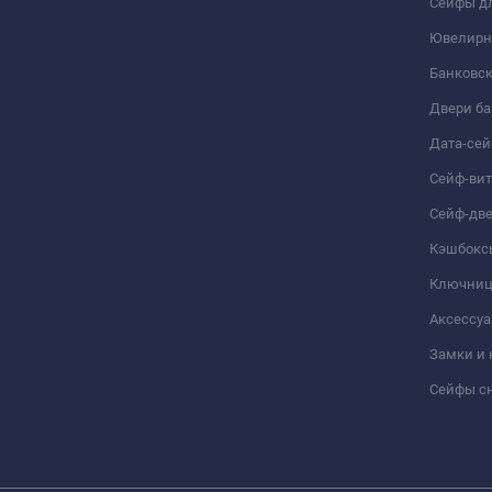
Сейфы дл
Ювелирн
Банковс
Двери б
Дата-се
Сейф-ви
Сейф-дв
Кэшбокс
Ключни
Аксессуа
Замки и
Сейфы сн