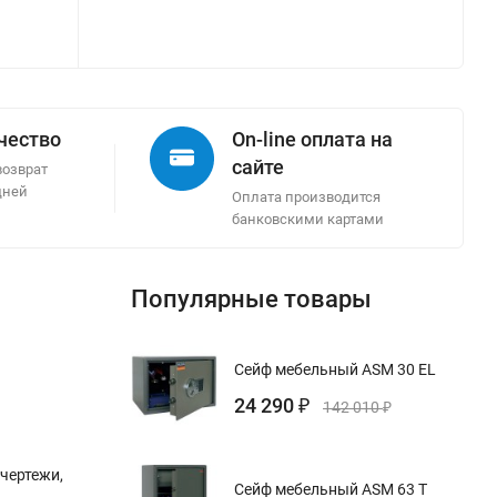
ачество
On-line оплата на
сайте
возврат
дней
Оплата производится
банковскими картами
Популярные товары
Сейф мебельный ASM 30 EL
24 290
₽
142 010
₽
чертежи,
Сейф мебельный ASM 63 T