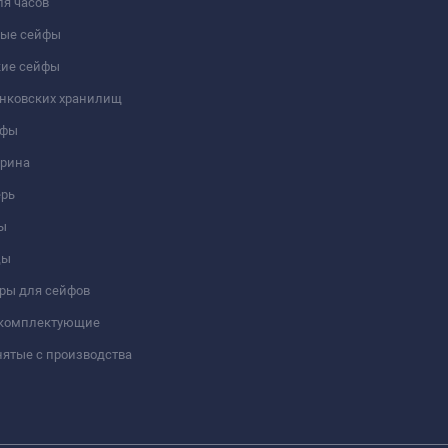
я часов
ые сейфы
кие сейфы
анковских хранилищ
йфы
трина
ерь
ы
цы
ры для сейфов
 комплектующие
ятые с производства