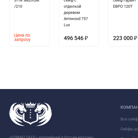
STW MEDIUM
сейф с
сейф Гарант
/210
отделкой
ЕВРО 120T
деревом
Armwood 757
Lux
Цена по
496 546
223 000
₽
₽
запросу
КОМПА
Все сей
Сейфы д
«FORMAT SAFE»: крупнейший в России магазин-