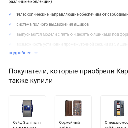
различные коллекции)
телескопические направляющие обеспечивают свободный 
система полного выдвижения ящиков
выпускаются модели с пятью и десятью ящиками под фор
возможность установки промежуточной секции из 5 ящик
подробнее
ящики снабжены прижимной планкой и двумя разделител
поставляются в собранном виде
Покупатели, которые приобрели Карт
также купили
Сейф Stahlmann
Оружейный
Огневзломо