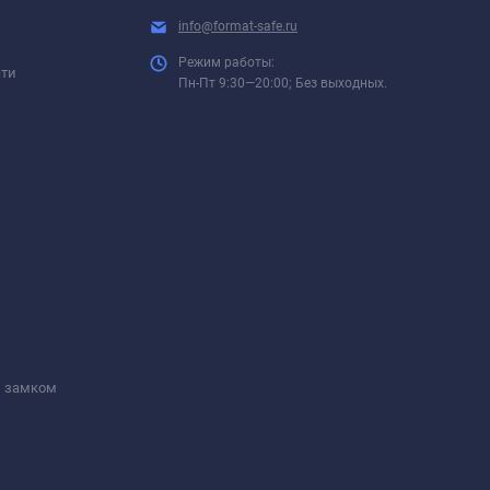
info@format-safe.ru
Режим работы:
сти
Пн-Пт 9:30—20:00; Без выходных.
м замком