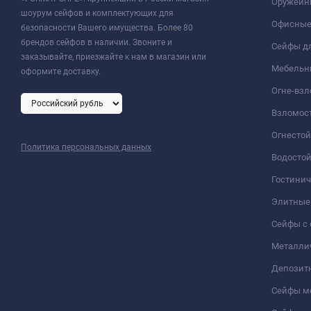
Оружейн
шоурум сейфов и комплектующих для
Офисные
безопасности Вашего имущества. Более 80
брендов сейфов в наличии. Звоните и
Сейфы дл
заказывайте, приезжайте к нам в магазин или
Мебельн
оформите доставку.
Огне-вз
Взломос
Огнесто
Политика персональных данных
Водосто
Гостини
Элитные
Сейфы с 
Металли
Депозит
Сейфы м