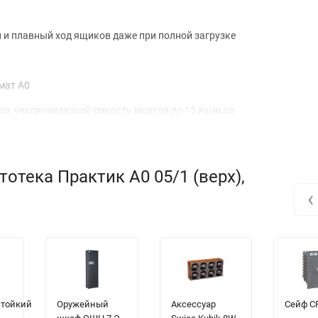
и плавный ход ящиков даже при полной загрузке
мат А0
ов, увеличивающей емкость модуля до 15 ящиков
ями под более мелкий формат
отека Практик A0 05/1 (верх),
‹
стойкий
Оружейный
Аксессуар
Сейф C