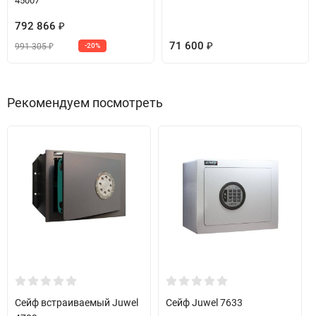
45007
792 866
₽
71 600
991 305
-20%
₽
₽
Рекомендуем посмотреть
Сейф встраиваемый Juwel
Сейф Juwel 7633