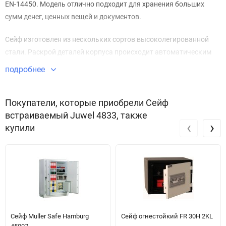
EN-14450. Модель отлично подходит для хранения больших
сумм денег, ценных вещей и документов.
Сейф изготовлен из нескольких сортов высоколегированной
стали. Раскрой деталей корпуса происходит автоматическим
лазерным резаком, а их соединение – непрерывной
подробнее
электродуговой сваркой. Для двери использована усиленная
сталь 8 мм. Боковые стенки – 2 мм. Толщина задней, 3 мм.
Покупатели, которые приобрели Сейф
Внутренняя петля – сплошная, по всей высоте примыкания.
встраиваемый Juwel 4833, также
Четыре ригеля фиксируют дверь по двум сторонам. Диаметр
‹
›
купили
каждого ригеля – 25 мм. Защита замка усилена пластиной
марганцовистой стали.
Сейф Muller Safe Hamburg
Сейф огнестойкий FR 30H 2KL