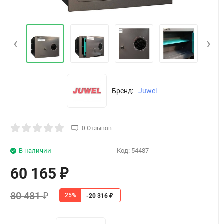
‹
›
Бренд:
Juwel
0 Отзывов
В наличии
Код:
54487
60 165
₽
80 481
25%
₽
-20 316
₽