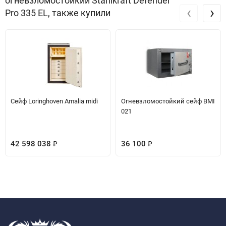
огневзломостойкий Stahlkraft Defender
‹
›
Pro 335 EL, также купили
Сейф Loringhoven Amalia midi
Огневзломостойкий сейф BMI
021
42 598 038
36 100
₽
₽