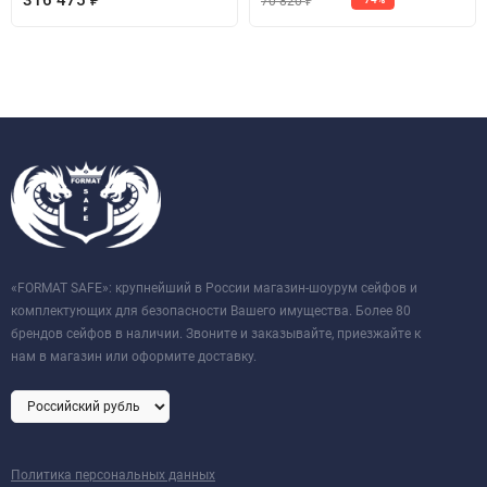
316 475
70 820
₽
«FORMAT SAFE»: крупнейший в России магазин-шоурум сейфов и
комплектующих для безопасности Вашего имущества. Более 80
брендов сейфов в наличии. Звоните и заказывайте, приезжайте к
нам в магазин или оформите доставку.
Политика персональных данных