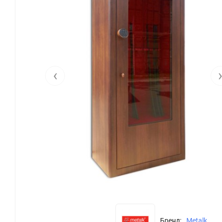
‹
Бренд:
Metalk