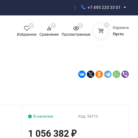
+7 495 220 33 01
0
0
0
0
Корзина
Пусто
Избранное
Сравнение
Просмотренные
В наличии
Код:
54713
1 056 382
₽