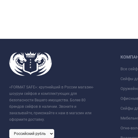
КОМПА
Все сей
Сейфы д
«FORMAT SAFE»: крупнейший в России магазин-
Оружейн
шоурум сейфов и комплектующих для
Офисные
безопасности Вашего имущества. Более 80
брендов сейфов в наличии. Звоните и
Сейфы дл
заказывайте, приезжайте к нам в магазин или
Мебельн
оформите доставку.
Огне-вз
Взломос