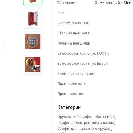
Тип замка:
Электронный + Маст
Вес:
Высота внешняя:
Ширина внешняя:
›
Глубина внешняя:
Взломостойкость (по ГОСТ):
Взломостойкость (по Евро):
Количество стволов:
Производитель:
Производство:
Категории
Оружейные сейфы
,
Все сейфы
,
Сейфы с электронным замком
,
Сейфы для нарезного оружия
,