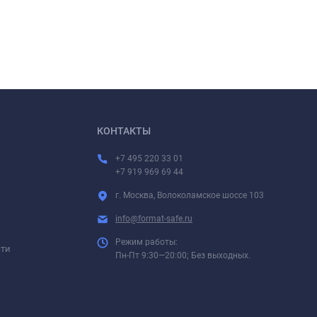
КОНТАКТЫ
+7 495 220 33 01
+7 919 969 69 44
г. Москва, Волоколамское шоссе 103
info@format-safe.ru
Режим работы:
сти
Пн-Пт 9:30—20:00; Без выходных.