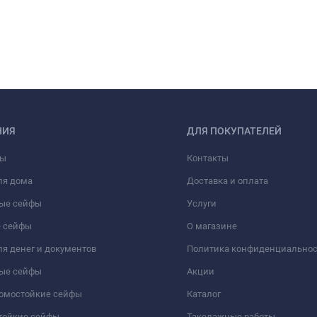
НИЯ
ДЛЯ ПОКУПАТЕЛЕЙ
фы
Контакты
ля дома
Доставка и оплата
ые сейфы
Услуги
 сейфы
О магазине
я денег и документов
Политика конфиденциально
ые сейфы
Акции
ломостойкие сейфы
Каталог
тойкие сейфы
Такелажные работы