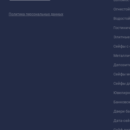
Огнесто
Политика персональных данных
Водосто
Гостини
Элитные
Сейфы с 
Металли
Депозит
Сейфы м
Сейфы дл
Ювелирн
Банковс
Двери б
Дата-се
Сейф-ви