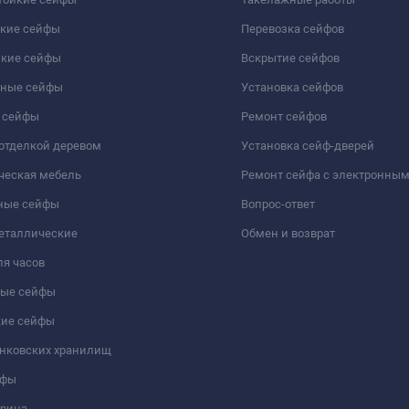
йкие сейфы
Перевозка сейфов
йкие сейфы
Вскрытие сейфов
чные сейфы
Установка сейфов
 сейфы
Ремонт сейфов
отделкой деревом
Установка сейф-дверей
ческая мебель
Ремонт сейфа с электронны
ные сейфы
Вопрос-ответ
еталлические
Обмен и возврат
я часов
ые сейфы
кие сейфы
анковских хранилищ
йфы
трина