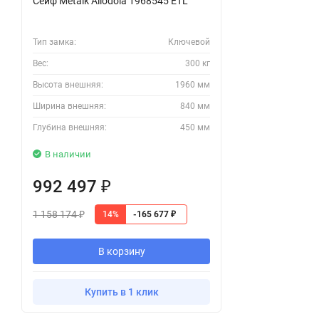
Сейф Metalk Allodola 1968545 ETL
Тип замка:
Ключевой
Вес:
300 кг
Высота внешняя:
1960 мм
Ширина внешняя:
840 мм
Глубина внешняя:
450 мм
В наличии
992 497
₽
1 158 174
14%
-165 677
₽
₽
В корзину
Купить в 1 клик