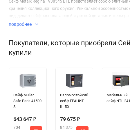
Сейф Metalk Regina 1938545 BTL представляет собою элитны
хранения коллекционного оружия. Уникальной особенностью 
вид, делает сейф располагающей и уютной деталью интерьера
подробнее
Покупатели, которые приобрели Сейф
купили
Сейф Muller
Взломостойкий
Мебельный
Safe Paris 41500
сейф ГРАНИТ
сейф NTL 24
S
III-50
643 647
79 675
₽
₽
704
84 375