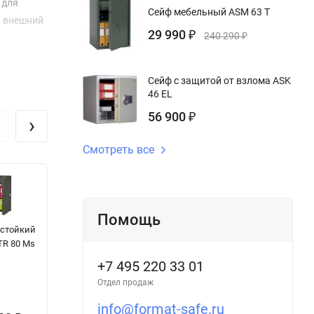
 для
Сейф мебельный ASM 63 T
й внешний
29 990
₽
240 290
₽
Сейф с защитой от взлома ASK
46 EL
56 900
₽
›
Смотреть все
Помощь
стойкий
Сейф Muller
Сейф
С
TR 80 Ms
Safe Dresden
огнестойкий FR
з
41000 S
20H EL
в
+7 495 220 33 01
Отдел продаж
623 010
₽
info@format-safe.ru
681