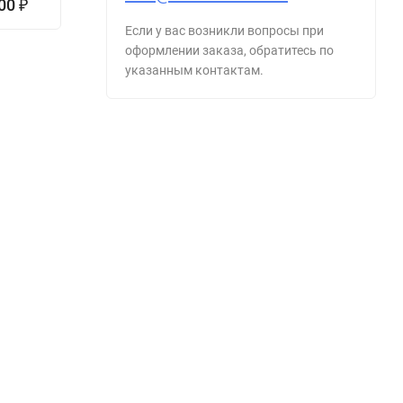
-8%
100
71 600
4
₽
₽
570
₽
Если у вас возникли вопросы при
оформлении заказа, обратитесь по
указанным контактам.