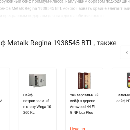
й оружейный сейф премиум-класса, наилучшим образом подходящий
сейфа Metalk Regina 1938545 BTLможно назвать крайне элегантны
 и прекрасным подарком для каждого любителя охоты.
 Metalk Regina 1938545 BTL, также
‹
Сейф
Универсальный
Взломо
 M
встраиваемый
сейф в дереве
сейф N
в стену Wega 10
Armwood-44 EL
260 KL
G NP Lux Plus
Цена по