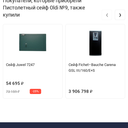
Покупатели, которые приобрели
Пистолетный сейф Oldi №9, также
‹
›
купили
Сейф Juwel 7247
Сейф Fichet–Bauche Carena
GSL III/160/E+S
54 695
₽
3 906 798
73 159
-25%
₽
₽