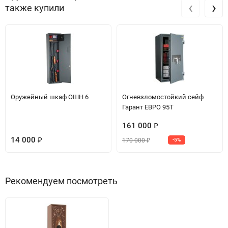
‹
›
также купили
Оружейный шкаф ОШН 6
Огневзломостойкий сейф
Гарант ЕВРО 95T
161 000
₽
14 000
170 000
₽
-5%
₽
Рекомендуем посмотреть