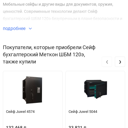
Мебельные сейфы и другие виды для документов, оружия,
ценностей. Современные технологии делают Сейф
бухгалтерский ШБМ 120э безупречным в плане безопасности и
защиты имущества.
подробнее
Звоните по телефону +7 495 220 33 01
Покупатели, которые приобрели Сейф
бухгалтерский Меткон ШБМ 120э,
‹
›
также купили
Сейф Juwel 4574
Сейф Juwel 5044
132 468
33 821
₽
₽