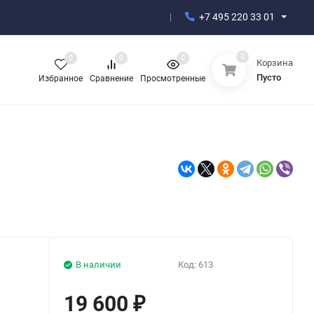
+7 495 220 33 01
0
0
0
0
Корзина
Пусто
Избранное
Сравнение
Просмотренные
В наличии
Код:
613
19 600
₽