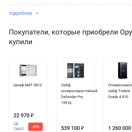
классу Н0 (ниже нулевого) устойчивости к взлому.Корпус сей
подробнее
Покупатели, которые приобрели Ор
купили
Шкаф АМТ 0812
Сейф
Огневзломо
огневзломостойкий
сейф Trident
Defender Pro
Grade 4 810
159 EL
22 970
₽
28
-20%
539 100
1 260 00
₽
760
₽