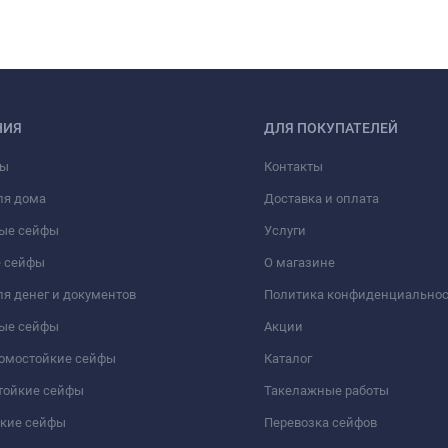
НИЯ
ДЛЯ ПОКУПАТЕЛЕЙ
фы
Контакты
ля дома
Доставка и оплата
ые сейфы
Услуги
 сейфы
О магазине
я денег и документов
Политика конфиденциально
ые сейфы
Акции
ломостойкие сейфы
Каталог
тойкие сейфы
Такелажные работы
йкие сейфы
Перевозка сейфов