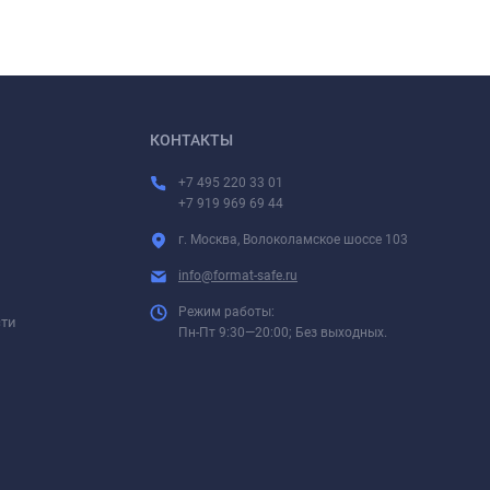
КОНТАКТЫ
+7 495 220 33 01
+7 919 969 69 44
г. Москва, Волоколамское шоссе 103
info@format-safe.ru
Режим работы:
сти
Пн-Пт 9:30—20:00; Без выходных.