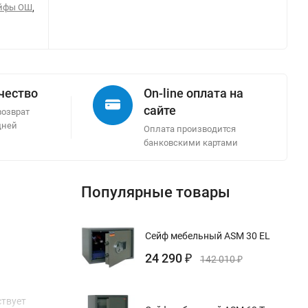
ейфы ОШ
,
ачество
On-line оплата на
сайте
возврат
дней
Оплата производится
банковскими картами
Популярные товары
Сейф мебельный ASM 30 EL
24 290
₽
142 010
₽
ствует