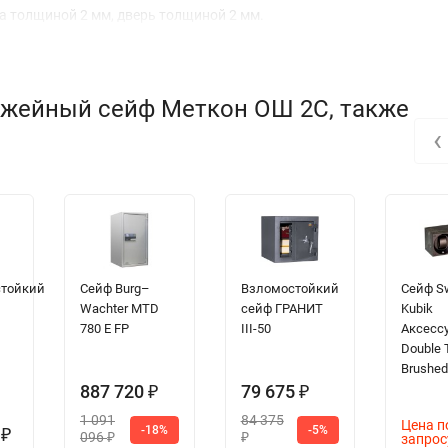
фа толщиной 2 мм, дверь толщиной 2 мм.
ужейный сейф Меткон ОШ 2С, также
‹
стойкий
Сейф Burg–
Взломостойкий
Сейф S
Wachter MTD
сейф ГРАНИТ
Kubik
780 E FP
III-50
Аксесс
Double 
Brushe
887 720
79 675
₽
₽
1 091
84 375
Цена п
-18%
-5%
0
₽
096
запрос
₽
₽