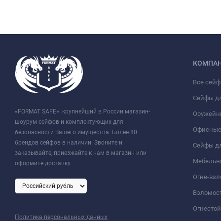
КОМПА
Все сей
Сейфы д
«FORMAT SAFE»: крупнейший в России магазин-
Оружейн
шоурум сейфов и комплектующих для
Офисные
безопасности Вашего имущества. Более 80
брендов сейфов в наличии. Звоните и
Сейфы дл
заказывайте, приезжайте к нам в магазин или
Мебельн
оформите доставку.
Огне-вз
Взломос
Огнесто
Политика персональных данных