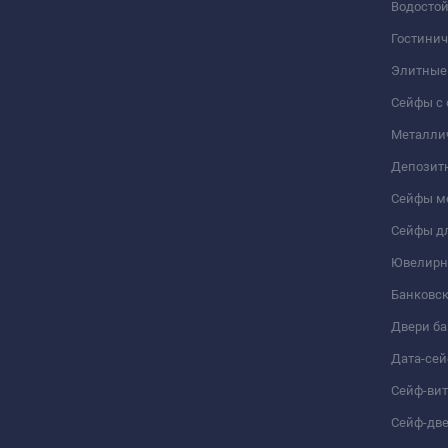
Водосто
Гостини
Элитные
Сейфы с 
Металли
Депозит
Сейфы м
Сейфы дл
Ювелирн
Банковс
Двери б
Дата-се
Сейф-ви
Сейф-дв