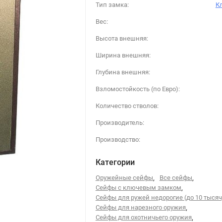
Тип замка:
К
Вес:
Высота внешняя:
Ширина внешняя:
Глубина внешняя:
Взломостойкость (по Евро):
Количество стволов:
Производитель:
Производство:
Категории
Оружейные сейфы
,
Все сейфы
,
Сейфы с ключевым замком
,
Сейфы для ружей недорогие (до 10 тысяч
Сейфы для нарезного оружия
,
Сейфы для охотничьего оружия
,