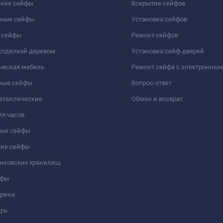
йкие сейфы
Вскрытие сейфов
чные сейфы
Установка сейфов
 сейфы
Ремонт сейфов
отделкой деревом
Установка сейф-дверей
ческая мебель
Ремонт сейфа с электронны
ные сейфы
Вопрос-ответ
еталлические
Обмен и возврат
я часов
ые сейфы
кие сейфы
анковских хранилищ
йфы
трина
ерь