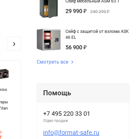
Сейф мебельный ASM 63 T
29 990
₽
240 290
₽
Сейф с защитой от взлома ASK
46 EL
›
56 900
₽
Смотреть все
wiss
Сейф
Сейф
С
Помощь
встраиваемый
огнестойкий
б
уары
в стену AW 1
FRS 99 T KL
о
Titan
3836 EL
B
+7 495 220 33 01
d
65 890
1
Отдел продаж
₽
69 790
1
info@format-safe.ru
о
-5%
42 900
₽
9
у
₽