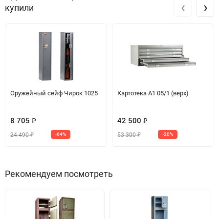
‹
›
купили
Оружейный сейф Чирок 1025
Картотека A1 05/1 (верх)
8 705
42 500
₽
₽
24 490
53 300
-64%
-20%
₽
₽
Рекомендуем посмотреть