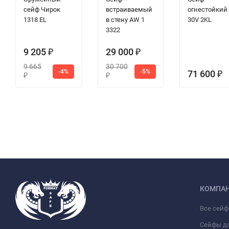
сейф Чирок
встраиваемый
огнестойкий
1318 EL
в стену AW 1
30V 2KL
3322
9 205
29 000
₽
₽
9 665
30 700
-4%
-5%
71 600
₽
₽
₽
КОМПА
Все сей
Сейфы д