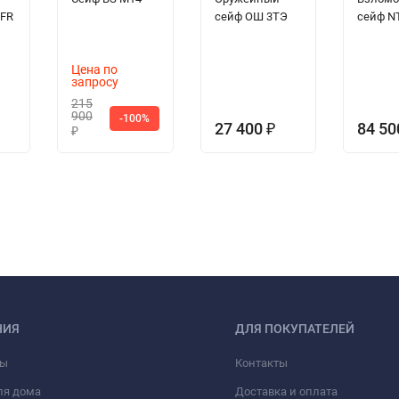
 FR
сейф ОШ 3TЭ
сейф N
Цена по
запросу
215
900
-100%
27 400
84 5
₽
₽
НИЯ
ДЛЯ ПОКУПАТЕЛЕЙ
фы
Контакты
ля дома
Доставка и оплата