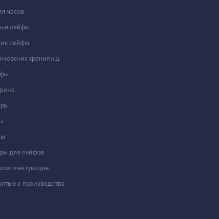
я часов
ые сейфы
кие сейфы
анковских хранилищ
йфы
трина
ерь
ы
цы
ры для сейфов
 комплектующие
ятые с производства