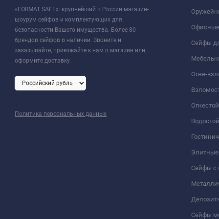
«FORMAT SAFE»: крупнейший в России магазин-
Оружейн
шоурум сейфов и комплектующих для
Офисные
безопасности Вашего имущества. Более 80
брендов сейфов в наличии. Звоните и
Сейфы дл
заказывайте, приезжайте к нам в магазин или
Мебельн
оформите доставку.
Огне-вз
Взломос
Огнесто
Политика персональных данных
Водосто
Гостини
Элитные
Сейфы с 
Металли
Депозит
Сейфы м