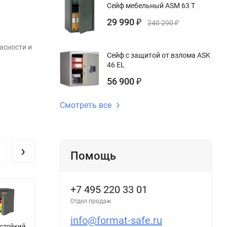
Сейф мебельный ASM 63 T
29 990
₽
240 290
₽
асности и
Сейф с защитой от взлома ASK
46 EL
56 900
₽
Смотреть все
›
Помощь
+7 495 220 33 01
Отдел продаж
info@format-safe.ru
стойкий
Огневзломостойкий
Сейф
М