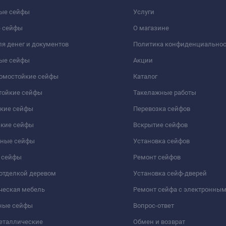
ые сейфы
Услуги
 сейфы
О магазине
я денег и документов
Политика конфиденциально
ые сейфы
Акции
ломостойкие сейфы
Каталог
тойкие сейфы
Такелажные работы
йкие сейфы
Перевозка сейфов
йкие сейфы
Вскрытие сейфов
чные сейфы
Установка сейфов
 сейфы
Ремонт сейфов
отделкой деревом
Установка сейф-дверей
ческая мебель
Ремонт сейфа с электронны
ные сейфы
Вопрос-ответ
еталлические
Обмен и возврат