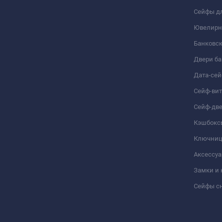
Сейфы дл
Ювелирн
Банковс
Двери б
Дата-се
Сейф-ви
Сейф-дв
Кэшбокс
Ключни
Аксессуа
Замки и
Сейфы сн