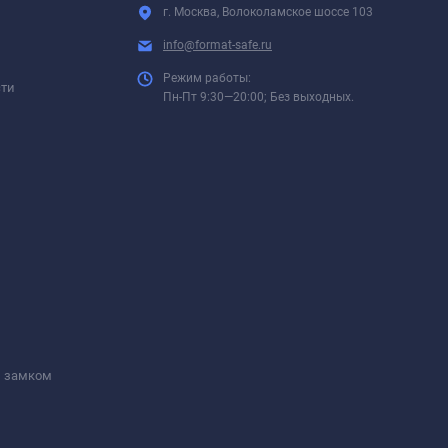
г. Москва, Волоколамское шоссе 103
info@format-safe.ru
Режим работы:
сти
Пн-Пт 9:30—20:00; Без выходных.
м замком