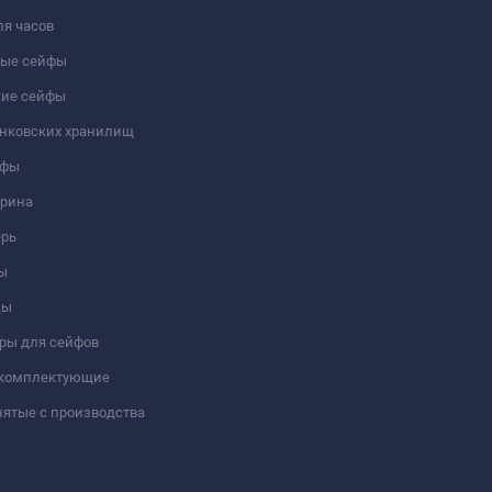
я часов
ые сейфы
кие сейфы
анковских хранилищ
йфы
трина
ерь
ы
цы
ры для сейфов
 комплектующие
ятые с производства