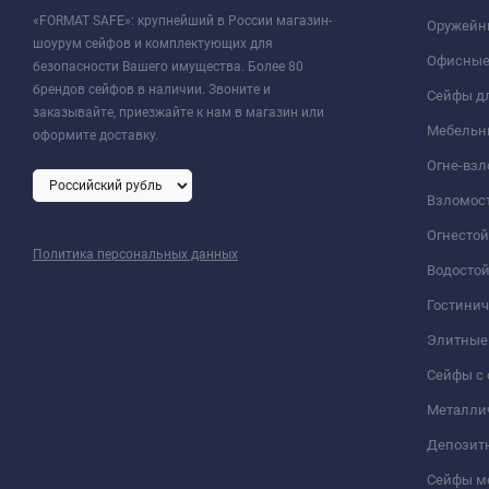
«FORMAT SAFE»: крупнейший в России магазин-
Оружейн
шоурум сейфов и комплектующих для
Офисные
безопасности Вашего имущества. Более 80
брендов сейфов в наличии. Звоните и
Сейфы дл
заказывайте, приезжайте к нам в магазин или
Мебельн
оформите доставку.
Огне-вз
Взломос
Огнесто
Политика персональных данных
Водосто
Гостини
Элитные
Сейфы с 
Металли
Депозит
Сейфы м