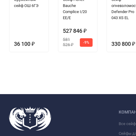
сейф ОШ 6ГЭ
Bauche
огневзломос
Complice I/20
Defender Pro
EE/E
043 XS EL
527 846
₽
581
-9%
36 100
330 800
₽
₽
526
₽
КОМПА
Все сей
Сейфы д