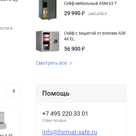
Сейф мебельный ASM 63 T
29 990
₽
240 290
₽
ости и
Сейф с защитой от взлома ASK
46 EL
56 900
₽
Смотреть все
›
Помощь
+7 495 220 33 01
Отдел продаж
info@format-safe.ru
ка A 43
Оружейный
Универсальный
О