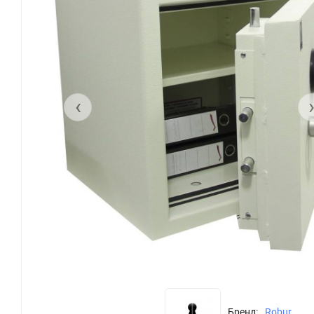
‹
Бренд:
Robur