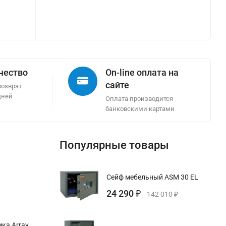
ачество
On-line оплата на
сайте
возврат
дней
Оплата производится
банковскими картами
Популярные товары
Сейф мебельный ASM 30 EL
24 290
₽
142 010
₽
ка Array,