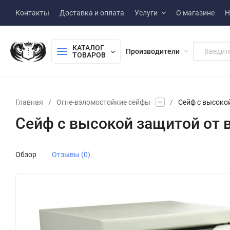
Контакты
Доставка и оплата
Услуги
О магазине
Н
КАТАЛОГ 
Производители
ТОВАРОВ
Главная
/
Огне-взломостойкие сейфы
/
Сейф с высокой
Сейф с высокой защитой от в
Обзор
Отзывы (0)