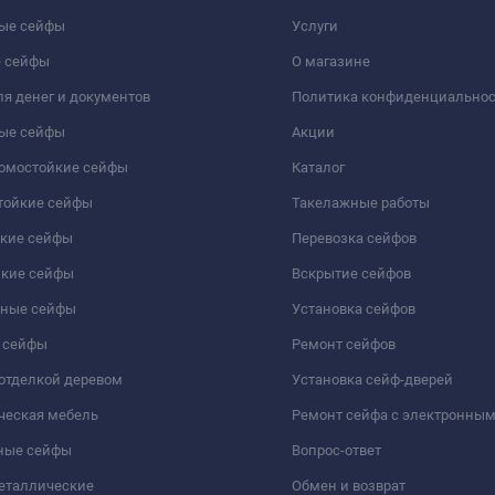
ые сейфы
Услуги
 сейфы
О магазине
я денег и документов
Политика конфиденциально
ые сейфы
Акции
ломостойкие сейфы
Каталог
тойкие сейфы
Такелажные работы
йкие сейфы
Перевозка сейфов
йкие сейфы
Вскрытие сейфов
чные сейфы
Установка сейфов
 сейфы
Ремонт сейфов
отделкой деревом
Установка сейф-дверей
ческая мебель
Ремонт сейфа с электронны
ные сейфы
Вопрос-ответ
еталлические
Обмен и возврат