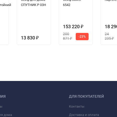
тойкий
СПУТНИК P 03Н
6542
153 220
18 2
₽
200
24
-23%
13 830
₽
871
235
₽
₽
НИЯ
ДЛЯ ПОКУПАТЕЛЕЙ
фы
Контакты
ля дома
Доставка и оплата