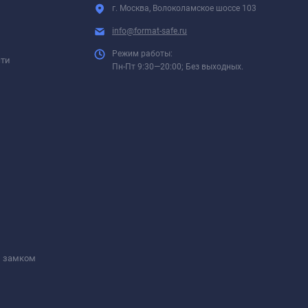
г. Москва, Волоколамское шоссе 103
info@format-safe.ru
Режим работы:
сти
Пн-Пт 9:30—20:00; Без выходных.
м замком