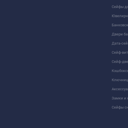
Сейфы дл
Ювелирн
Банковс
Двери б
Дата-се
Сейф-ви
Сейф-дв
Кэшбокс
Ключни
Аксессуа
Замки и
Сейфы сн