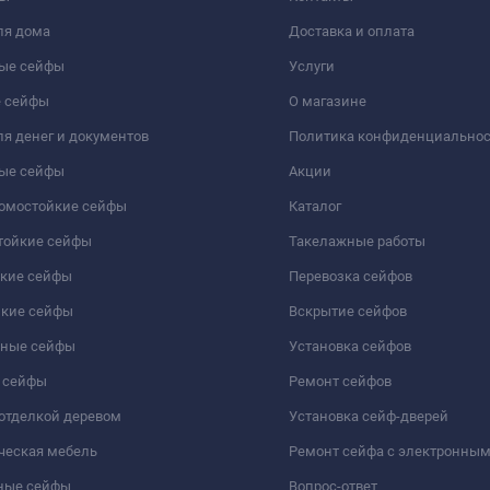
ля дома
Доставка и оплата
ые сейфы
Услуги
 сейфы
О магазине
я денег и документов
Политика конфиденциально
ые сейфы
Акции
ломостойкие сейфы
Каталог
тойкие сейфы
Такелажные работы
йкие сейфы
Перевозка сейфов
йкие сейфы
Вскрытие сейфов
чные сейфы
Установка сейфов
 сейфы
Ремонт сейфов
отделкой деревом
Установка сейф-дверей
ческая мебель
Ремонт сейфа с электронны
ные сейфы
Вопрос-ответ