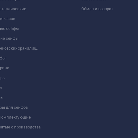
еталлические
Обмен и возврат
я часов
ые сейфы
кие сейфы
анковских хранилищ
йфы
трина
ерь
ы
цы
ры для сейфов
 комплектующие
ятые с производства