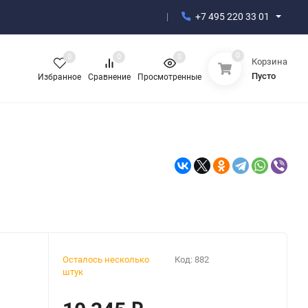
+7 495 220 33 01
0
0
0
0
Корзина
Пусто
Избранное
Сравнение
Просмотренные
Осталось несколько
Код:
882
штук