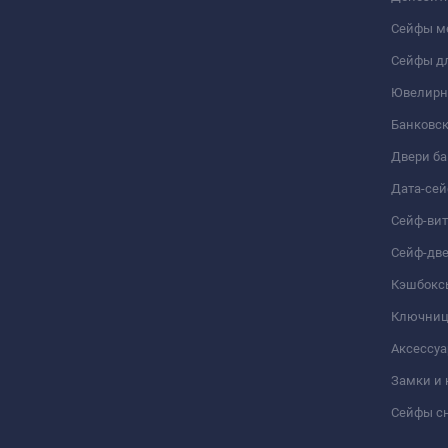
Сейфы м
Сейфы дл
Ювелирн
Банковс
Двери б
Дата-се
Сейф-ви
Сейф-дв
Кэшбокс
Ключни
Аксессуа
Замки и
Сейфы сн