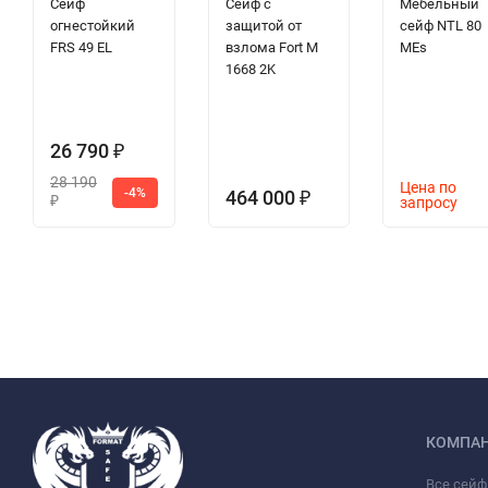
Сейф
Сейф с
Мебельный
огнестойкий
защитой от
сейф NTL 80
FRS 49 EL
взлома Fort M
MEs
1668 2K
26 790
₽
28 190
Цена по
-4%
464 000
₽
запросу
₽
КОМПА
Все сей