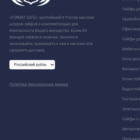
Сейфы д
«FORMAT SAFE»: крупнейший в России магазин-
Оружейн
шоурум сейфов и комплектующих для
Офисные
безопасности Вашего имущества. Более 80
брендов сейфов в наличии. Звоните и
Сейфы дл
заказывайте, приезжайте к нам в магазин или
Мебельн
оформите доставку.
Огне-вз
Взломос
Огнесто
Политика персональных данных
Водосто
Гостини
Элитные
Сейфы с 
Металли
Депозит