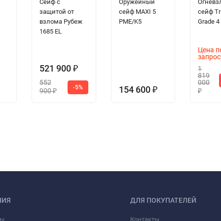
Сейф с
Оружейный
Огневз
защитой от
сейф MAXI 5
сейф Tr
взлома Рубеж
PME/K5
Grade 4
1685 EL
Цена п
запрос
521 900
1
₽
819
552
000
-5%
154 600
₽
900
₽
₽
НИЯ
ДЛЯ ПОКУПАТЕЛЕЙ
фы
Контакты