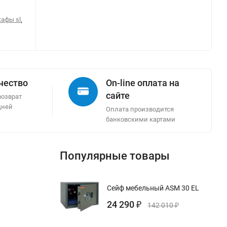
кафы sl
,
ачество
On-line оплата на
сайте
возврат
дней
Оплата производится
банковскими картами
Популярные товары
Сейф мебельный ASM 30 EL
24 290
₽
142 010
₽