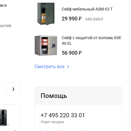
мм и
Сейф мебельный ASM 63 T
29 990
₽
240 290
₽
остей.
Сейф с защитой от взлома ASK
46 EL
56 900
₽
Смотреть все
›
Помощь
+7 495 220 33 01
Отдел продаж