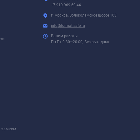
+7 919 969 69 44
г. Москва, Волоколамское шоссе 103
info@format-safe.ru
Режим работы:
сти
Пн-Пт 9:30—20:00; Без выходных.
м замком