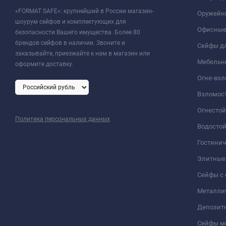
«FORMAT SAFE»: крупнейший в России магазин-
Оружейн
шоурум сейфов и комплектующих для
Офисные
безопасности Вашего имущества. Более 80
брендов сейфов в наличии. Звоните и
Сейфы дл
заказывайте, приезжайте к нам в магазин или
Мебельн
оформите доставку.
Огне-вз
Взломос
Огнесто
Политика персональных данных
Водосто
Гостини
Элитные
Сейфы с 
Металли
Депозит
Сейфы м