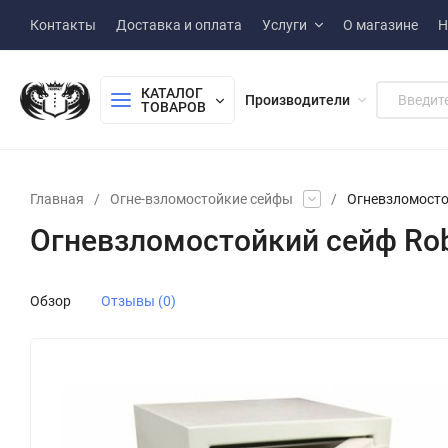
Контакты
Доставка и оплата
Услуги
О магазине
Н
КАТАЛОГ 
Производители
ТОВАРОВ
Главная
/
Огне-взломостойкие сейфы
/
Огневзломосто
Огневзломостойкий сейф Rob
Обзор
Отзывы (0)