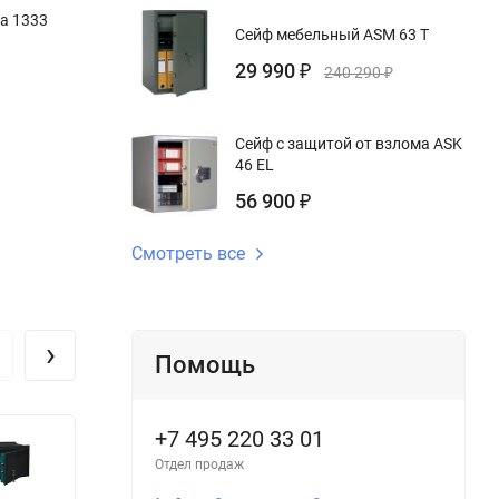
а 1333
Сейф мебельный ASM 63 T
29 990
₽
240 290
₽
Сейф с защитой от взлома ASK
46 EL
56 900
₽
Смотреть все
›
Помощь
+7 495 220 33 01
Отдел продаж