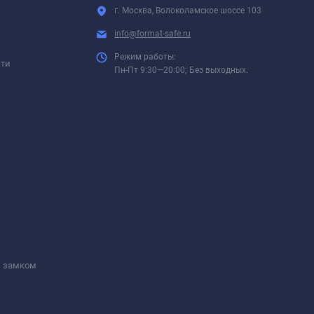
г. Москва, Волоколамское шоссе 103
info@format-safe.ru
Режим работы:
сти
Пн-Пт 9:30—20:00; Без выходных.
м замком