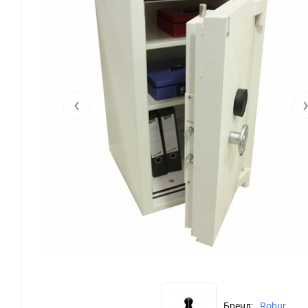
‹
Бренд:
Robur