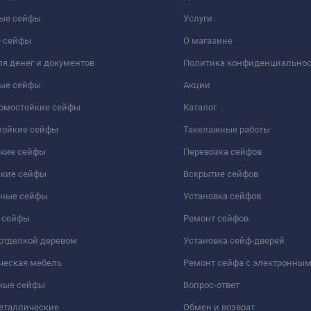
ые сейфы
Услуги
 сейфы
О магазине
я денег и документов
Политика конфиденциально
ые сейфы
Акции
ломостойкие сейфы
Каталог
тойкие сейфы
Такелажные работы
йкие сейфы
Перевозка сейфов
йкие сейфы
Вскрытие сейфов
чные сейфы
Установка сейфов
 сейфы
Ремонт сейфов
отделкой деревом
Установка сейф-дверей
ческая мебель
Ремонт сейфа с электронны
ные сейфы
Вопрос-ответ
еталлические
Обмен и возврат