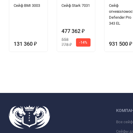
Сейф BMI 3003
Сейф Stark 7031
Сейф
огневзломос
Defender Pro
343 EL
477 362
₽
558
-14%
131 360
931 500
₽
₽
778
₽
КОМПА
Все сей
Сейфы д