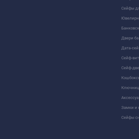
Сейфы дл
Ювелирн
Банковс
Двери б
Дата-се
Сейф-ви
Сейф-дв
Кэшбокс
Ключни
Аксессуа
Замки и
Сейфы сн