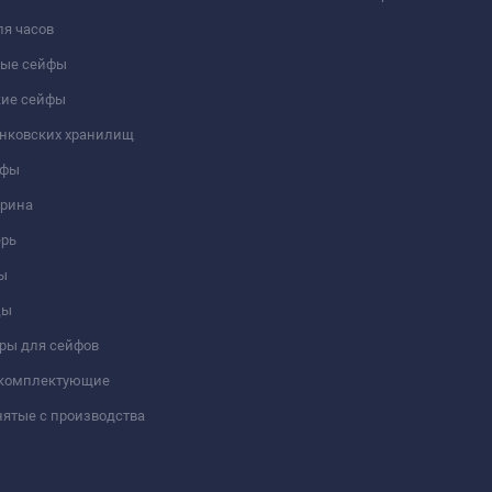
я часов
ые сейфы
кие сейфы
анковских хранилищ
йфы
трина
ерь
ы
цы
ры для сейфов
 комплектующие
ятые с производства