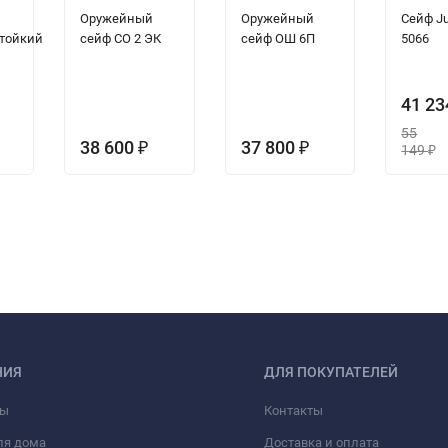
Оружейный
Оружейный
Сейф J
тойкий
сейф СО 2 ЭК
сейф ОШ 6П
5066
41 2
55
38 600
37 800
₽
₽
149
₽
НИЯ
ДЛЯ ПОКУПАТЕЛЕЙ
фы
Контакты
ля дома
Доставка и оплата