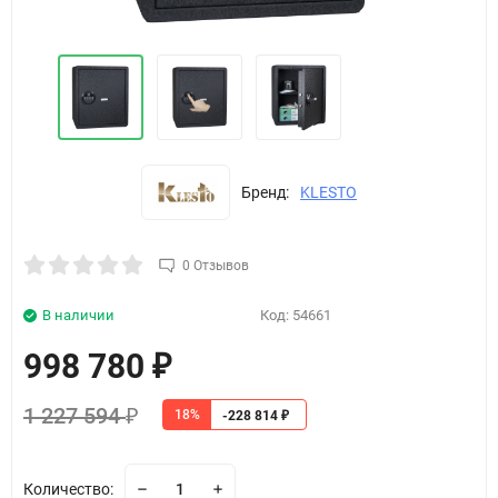
Бренд:
KLESTO
0 Отзывов
В наличии
Код:
54661
998 780
₽
1 227 594
18%
₽
-228 814
₽
Количество: