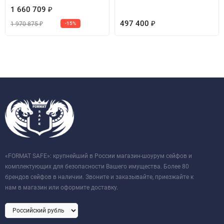
1 660 709
₽
497 400
1 970 875
-15%
₽
₽
«FORMAT SAFE»: крупнейший в России магазин-шоурум сейфов и
комплектующих для безопасности Вашего имущества. Более 80
брендов сейфов в наличии. Звоните и заказывайте, приезжайте к
нам в магазин или оформите доставку.