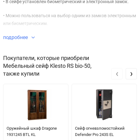
• В сейфе установлен биометрический и электронный замок.
• Можно пользоваться на выбор одним из замков электронным
или биометрическим.
подробнее
• Есть мастер-ключ, на случай севшей батарейки.
• Внутри сейфа установлена съёмная полка.
Покупатели, которые приобрели
Мебельный сейф Klesto RS bio-50,
• На поверхность сейфа нанесено объемное фактурное
‹
›
также купили
полимерное покрытие черного цвета с имитацией «кожи
ящерицы».
• Рекомендуется крепить сейф к полу или стене, для этого
имеются отверстия для анкерного крепления
Оружейный шкаф Dragone
Сейф огневзломостойкий
1931245 BTL KL
Defender Pro 243S EL