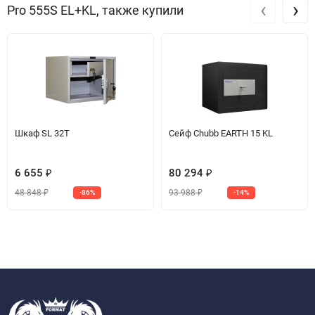
‹
›
Pro 555S EL+KL, также купили
Шкаф SL 32T
Сейф Chubb EARTH 15 KL
6 655
80 294
₽
₽
48 848
93 988
-86%
-14%
₽
₽