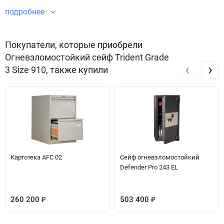
Огневзломостойкий сейф Trident Grade 3 Size 910 безупречным в
подробнее
плане безопасности и защиты имущества.
Звоните по телефону +7 495 220 33 01
Покупатели, которые приобрели
Огневзломостойкий сейф Trident Grade
‹
›
3 Size 910, также купили
Картотека AFC 02
Сейф огневзломостойкий
Defender Pro 243 EL
260 200
503 400
₽
₽