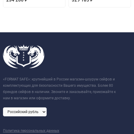
234 200
329 185
«FORMAT SAFE»: крупнейший в России магазин-шоурум сейфов и
комплектующих для безопасности Вашего имущества. Более 80
брендов сейфов в наличии. Звоните и заказывайте, приезжайте к
нам в магазин или оформите доставку.
Политика персональных данных