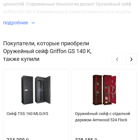
ценностей. Современные технологии делают Оружейный сейф
Griffon GS 140 K безупречным в плане безопасности и защиты
имущества.
подробнее
Звоните по телефону +7 495 220 33 01
Покупатели, которые приобрели
Оружейный сейф Griffon GS 140 K,
‹
›
также купили
Сейф TSS 160 MLG/K5
Оружейный сейф с отделкой
деревом Armwood 524 Flock
₽
₽