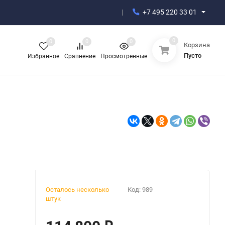
+7 495 220 33 01
0
0
0
0
Корзина
Пусто
Избранное
Сравнение
Просмотренные
Осталось несколько
Код:
989
штук