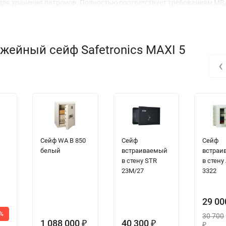
 для хранения патронов. Полностью соответствует требованиям М
жейный сейф Safetronics MAXI 5
‹
Сейф WA B 850
Сейф
Сейф
белый
встраиваемый
встраи
в стену STR
в стену
23M/27
3322
29 0
0%
30 700
1 088 000
40 300
₽
₽
₽