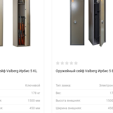
йф Valberg Ирбис 5 KL
Оружейный сейф Valberg Ирбис 5 
Ключевой
Тип замка:
Электро
178 кг
Вес:
17
я:
1500 мм
Высота внешняя:
150
я:
450 мм
Ширина внешняя:
45