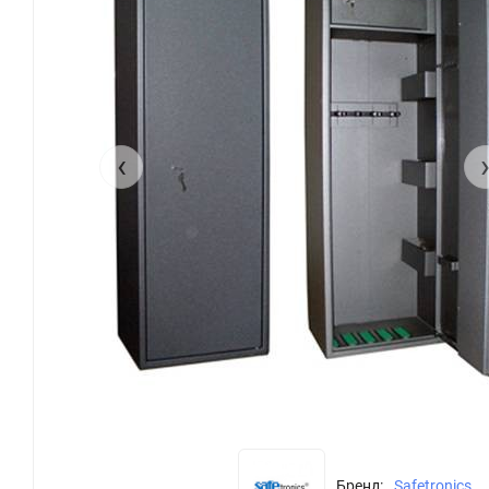
‹
Бренд:
Safetronics