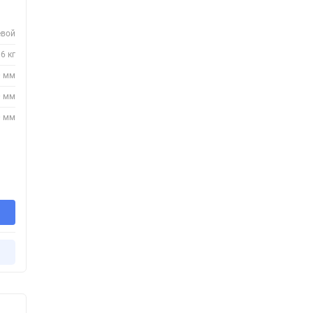
вой
6 кг
0 мм
0 мм
0 мм