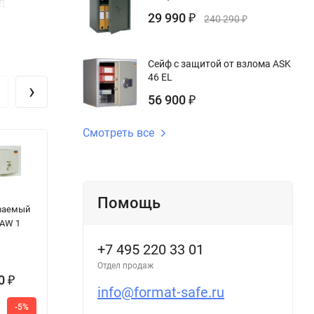
ВД
29 990
₽
240 290
₽
Сейф с защитой от взлома ASK
46 EL
›
56 900
₽
Смотреть все
Сейф с
Шкаф SL 150T
О
Помощь
ваемый
защитой от
EL
с
 AW 1
взлома Fort M
99 2K
+7 495 220 33 01
Отдел продаж
00
300 000
17 685
₽
₽
₽
info@format-safe.ru
317
18 645
-5%
-5%
-5%
2
000
₽
₽