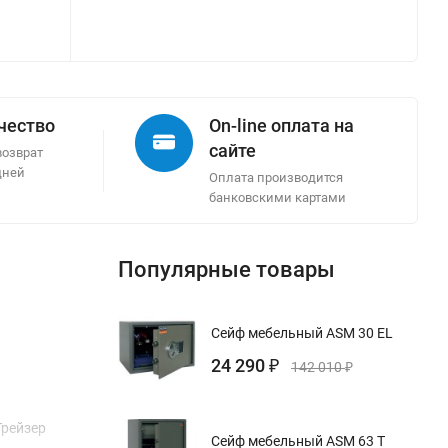
ачество
On-line оплата на
сайте
возврат
дней
Оплата производится
банковскими картами
Популярные товары
Сейф мебельный ASM 30 EL
24 290
₽
142 010
₽
Трейзер
Сейф мебельный ASM 63 T