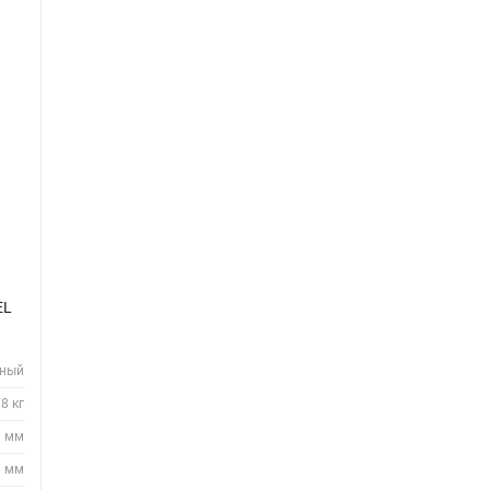
ЕL
нный
8 кг
0 мм
0 мм