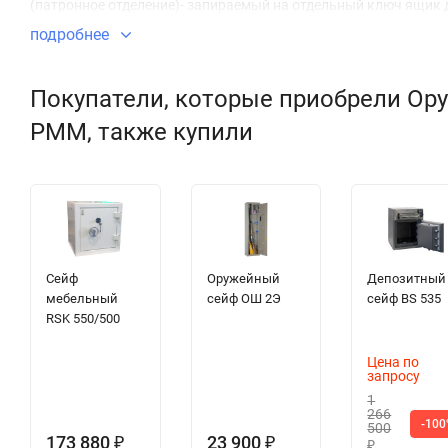
(патронное отделение)- запираемый на отдельный ключ ящик
подробнее
Покупатели, которые приобрели Ору
PMM, также купили
Сейф
Оружейный
Депозитный
мебельный
сейф ОШ 2Э
сейф BS 535
RSK 550/500
Цена по
запросу
1
266
-10
500
173 880
23 900
₽
₽
₽