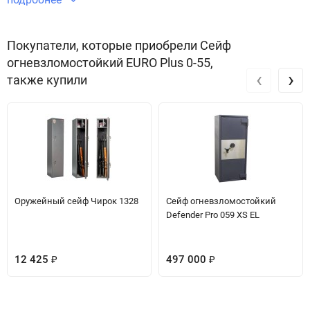
безопасности и защиты имущества.
Звоните по телефону +7 495 220 33 01
Покупатели, которые приобрели Сейф
огневзломостойкий EURO Plus 0-55,
‹
›
также купили
Оружейный сейф Чирок 1328
Сейф огневзломостойкий
Defender Pro 059 XS EL
12 425
497 000
₽
₽