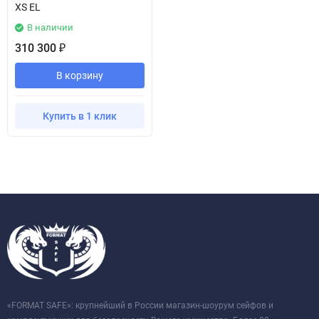
XS EL
В наличии
310 300
₽
В корзину
Купить в 1 клик
«FORMAT SAFE»: крупнейший в России магазин-шоурум сейфов и