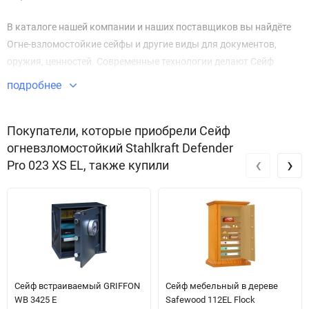
В каталоге нашей компании и наших поставщиков вы найдёте
Огне-взломостойкие сейфы и другие виды для документов,
оружия, ценностей. Современные технологии делают Сейф
огневзломостойкий Defender Pro 023 XS EL безупречным в плане
подробнее
безопасности и защиты имущества.
Звоните по телефону +7 495 220 33 01
Покупатели, которые приобрели Сейф
огневзломостойкий Stahlkraft Defender
‹
›
Pro 023 XS EL, также купили
Сейф встраиваемый GRIFFON
Сейф мебельный в дереве
WB 3425 E
Safewood 112EL Flock