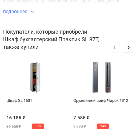
безупречным в плане безопасности и защиты имущества.
подробнее
Звоните по телефону +7 495 220 33 01
Покупатели, которые приобрели
Шкаф бухгалтерский Практик SL 87T,
‹
›
также купили
Шкаф SL 150T
Оружейный сейф Чирок 1312
16 185
7 585
₽
₽
36 650
9 990
-55%
-24%
₽
₽