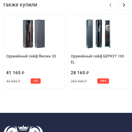
‹
›
также купили
Оружейный сейф Филин 33
Оружейный сейф БЕРКУТ 165
EL
41 165
28 165
₽
₽
43 605
265 900
-5%
-89%
₽
₽