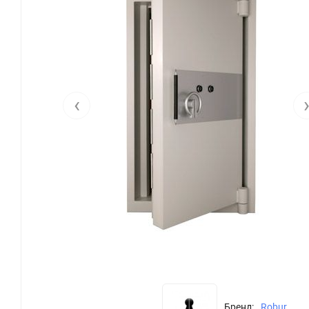
‹
Бренд:
Robur