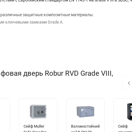
ствии с Европейским стандартом EN 1143-1 на Grade V III в SBSC, 
 различные защитные композитные материалы.
умя ключевыми замками Grade A.
т.п.) между дверью и рамой через отверстие в петле. Дверь
тавшаяся часть после изготовления на производстве.
ель.
овая дверь Robur RVD Grade VIII,
‹
ановка электронного замка.
евостороннее открывание.
Сейф Muller
Взломостойкий
Сейф