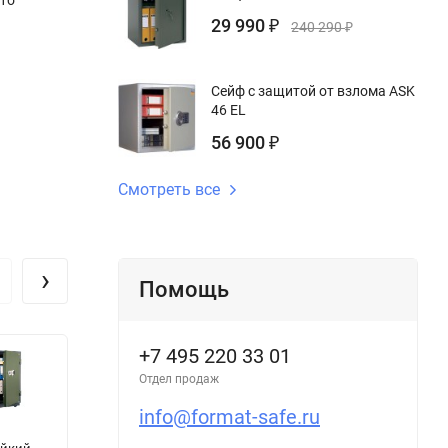
что
29 990
₽
240 290
₽
Сейф с защитой от взлома ASK
46 EL
56 900
₽
Смотреть все
›
Помощь
+7 495 220 33 01
Отдел продаж
info@format-safe.ru
Сейф BS M14
Сейф Wertheim
С