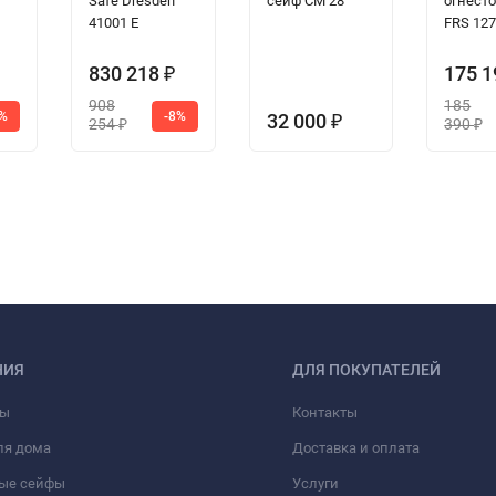
Safe Dresden
сейф СМ 28
огнест
41001 E
FRS 127
830 218
175 
₽
908
185
5%
-8%
32 000
₽
254
390
₽
₽
НИЯ
ДЛЯ ПОКУПАТЕЛЕЙ
фы
Контакты
ля дома
Доставка и оплата
ые сейфы
Услуги