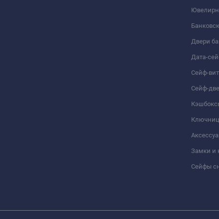
Ювелирн
Банковс
Двери б
Дата-се
Сейф-ви
Сейф-дв
Кэшбокс
Ключни
Аксессуа
Замки и
Сейфы сн