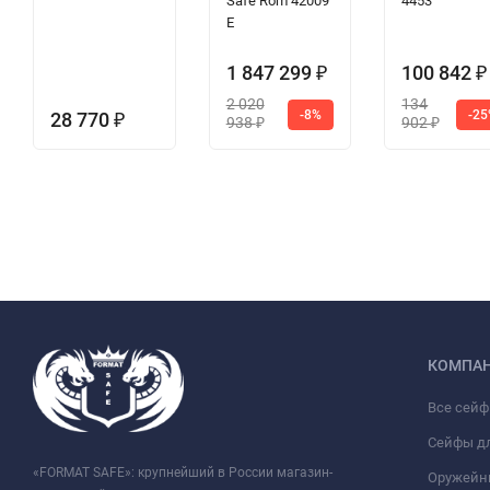
Safe Rom 42009
4453
E
1 847 299
100 842
₽
₽
2 020
134
-8%
-2
28 770
₽
938
902
₽
₽
КОМПА
Все сей
Сейфы д
«FORMAT SAFE»: крупнейший в России магазин-
Оружейн