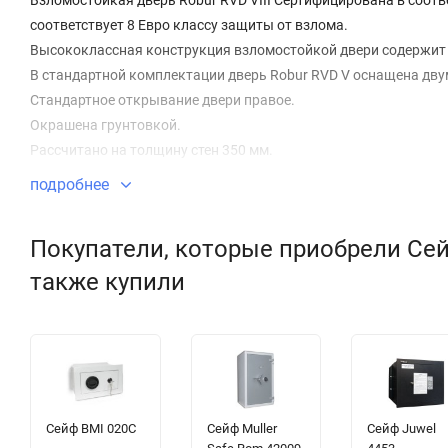
Взломостойкая дверь Robur RVD VIII Сертифицирована в соответ
соответствует 8 Евро классу защиты от взлома.
Высококлассная конструкция взломостойкой двери содержит
В стандартной комплектации дверь Robur RVD V оснащена дв
Стандартное открывание двери правое.
Окрашена грунтовкой.
Рассчитано на толщину стен 350 мм.
Оборудована выводом под сигнализацию(Дельта, Гольфстрим и 
подробнее
изготавливается под заказ, при внесении предоплаты 75% ,ос
Срок изготовления 2-2,5 месяца, доставка товара от 2 до 4 нед
Покупатели, которые приобрели Сейф
Возможно за дополнительную плату изменение размеров.
Дополнительные опции :
также купили
-Установка ключевого замка Grade B или Grade С и так же уст
-Решетка
-Возможно за дополнительную плату изменение размеров и л
Сейф BMI 020С
Сейф Muller
Сейф Juwel