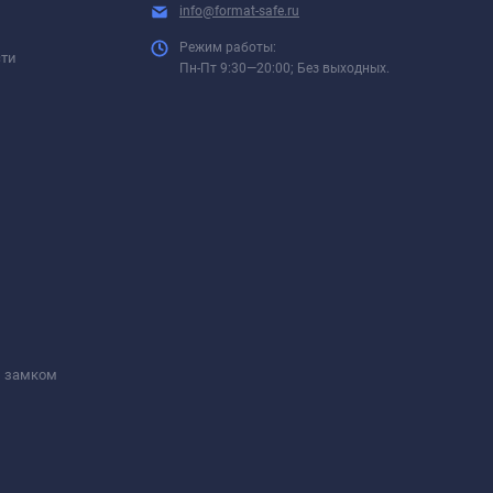
info@format-safe.ru
Режим работы:
сти
Пн-Пт 9:30—20:00; Без выходных.
м замком