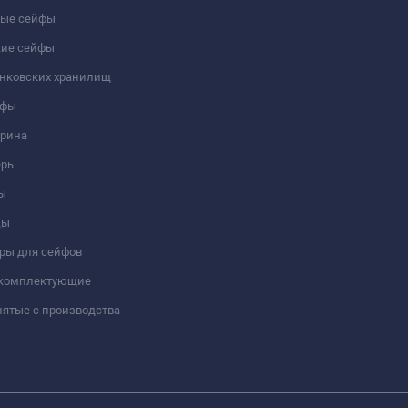
ые сейфы
кие сейфы
анковских хранилищ
йфы
трина
ерь
ы
цы
ры для сейфов
 комплектующие
ятые с производства