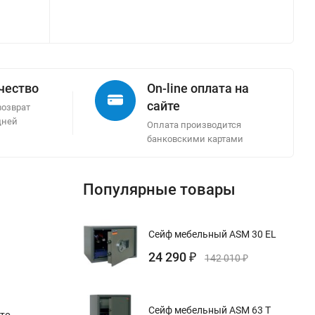
ачество
On-line оплата на
сайте
возврат
дней
Оплата производится
банковскими картами
Популярные товары
Сейф мебельный ASM 30 EL
24 290
₽
142 010
₽
Сейф мебельный ASM 63 T