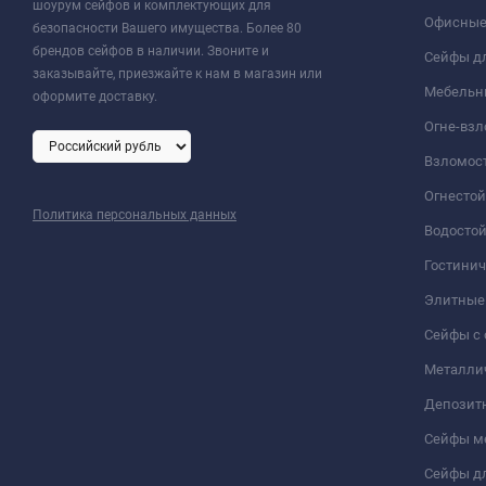
шоурум сейфов и комплектующих для
Офисные
безопасности Вашего имущества. Более 80
брендов сейфов в наличии. Звоните и
Сейфы дл
заказывайте, приезжайте к нам в магазин или
Мебельн
оформите доставку.
Огне-вз
Взломос
Огнесто
Политика персональных данных
Водосто
Гостини
Элитные
Сейфы с 
Металли
Депозит
Сейфы м
Сейфы дл