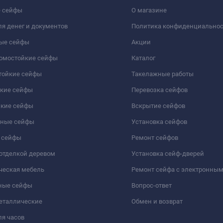
 сейфы
О магазине
я денег и документов
Политика конфиденциально
ые сейфы
Акции
ломостойкие сейфы
Каталог
тойкие сейфы
Такелажные работы
йкие сейфы
Перевозка сейфов
йкие сейфы
Вскрытие сейфов
чные сейфы
Установка сейфов
 сейфы
Ремонт сейфов
отделкой деревом
Установка сейф-дверей
ческая мебель
Ремонт сейфа с электронны
ные сейфы
Вопрос-ответ
еталлические
Обмен и возврат
я часов