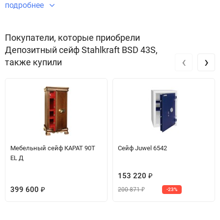
имущества.
подробнее
Звоните по телефону +7 495 220 33 01
Покупатели, которые приобрели
Депозитный сейф Stahlkraft BSD 43S,
‹
›
также купили
Мебельный сейф КАРАТ 90T
Сейф Juwel 6542
EL Д
153 220
₽
399 600
200 871
₽
-23%
₽