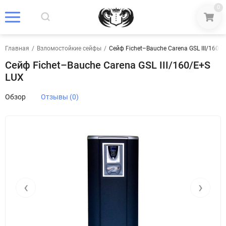
0
Главная
/
Взломостойкие сейфы
/
Сейф Fichet–Bauche Carena GSL III/160/
Сейф Fichet–Bauche Carena GSL III/160/E+S
LUX
Обзор
Отзывы (0)
‹
›