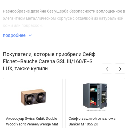
Разнообразие дизайна без ущерба безопасности воплощенное в
элегантном металлическом корпусе с отделкой из натуральной
кожи или покраской.
подробнее
Сейфы серии Carena могут стать украшением Вашего интерьера.
Покупатели, которые приобрели Сейф
Fichet–Bauche Carena GSL III/160/E+S
‹
›
LUX, также купили
Аксессуар Swiss Kubik Double
Сейф с защитой от взлома
Wood Yacht Veneer/Wenge Mat
Banker M 1055 2K