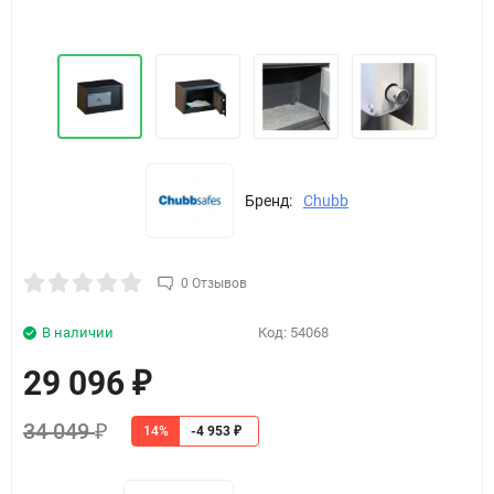
Бренд:
Chubb
0 Отзывов
В наличии
Код:
54068
29 096
₽
34 049
14%
₽
-4 953
₽