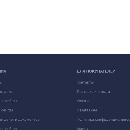
НИЯ
ДЛЯ ПОКУПАТЕЛЕЙ
фы
Контакты
ля дома
Доставка и оплата
ые сейфы
Услуги
 сейфы
О магазине
я денег и документов
Политика конфиденциально
ые сейфы
Акции