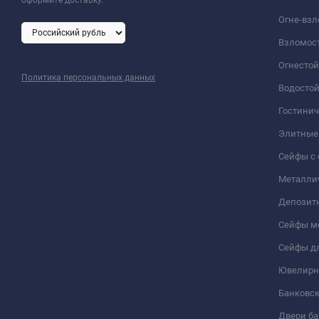
оформите доставку.
Огне-вз
Взломос
Огнесто
Политика персональных данных
Водосто
Гостини
Элитные
Сейфы с 
Металли
Депозит
Сейфы м
Сейфы дл
Ювелирн
Банковс
Двери б