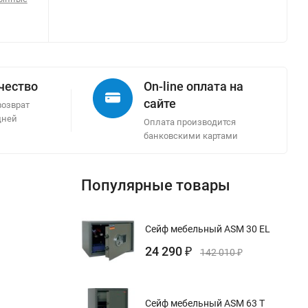
ачество
On-line оплата на
сайте
возврат
дней
Оплата производится
банковскими картами
Популярные товары
Сейф мебельный ASM 30 EL
24 290
₽
142 010
₽
Сейф мебельный ASM 63 T