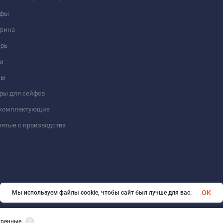
йфы
трина
ерь
ы
цы
ры для сейфов
 комплектующие
ятые с производства
© 2026 Format-safe.ru Все права защищены
OK
Мы используем файлы cookie, чтобы сайт был лучше для вас.
тренные
0