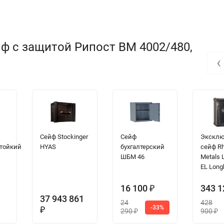
ф с защитой Рипост BM 4002/480,
‹
Сейф Stockinger
Сейф
Экскл
тойкий
HYAS
бухгалтерский
сейф Rh
ШБМ 46
Metals 
EL Long
16 100
343 
₽
37 943 861
24
428
-33%
₽
290
900
₽
₽