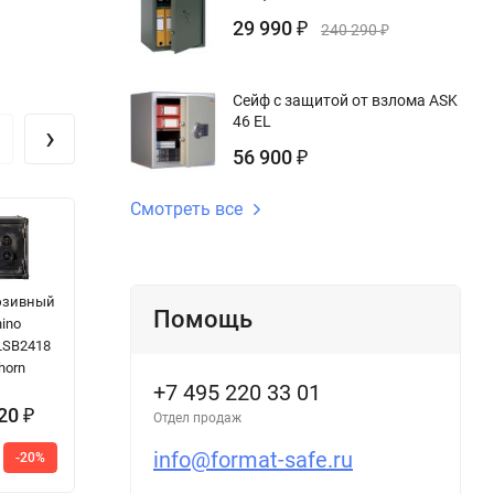
29 990
₽
240 290
₽
Сейф с защитой от взлома ASK
46 EL
›
56 900
₽
Смотреть все
юзивный
Огневзломостойкий
Сейф BS M19W
У
Помощь
ino
сейф ВКО 10ТЕ
с
LSB2418
A
horn
Pr
+7 495 220 33 01
Цена по
запросу
120
₽
Отдел продаж
343
100
-100%
info@format-safe.ru
-20%
59 500
3
₽
₽