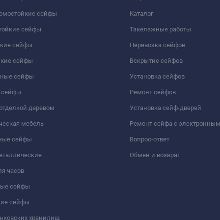
ломостойкие сейфы
Каталог
тойкие сейфы
Такелажные работы
йкие сейфы
Перевозка сейфов
йкие сейфы
Вскрытие сейфов
чные сейфы
Установка сейфов
 сейфы
Ремонт сейфов
отделкой деревом
Установка сейф-дверей
ческая мебель
Ремонт сейфа с электронны
ные сейфы
Вопрос-ответ
еталлические
Обмен и возврат
я часов
ые сейфы
кие сейфы
анковских хранилищ