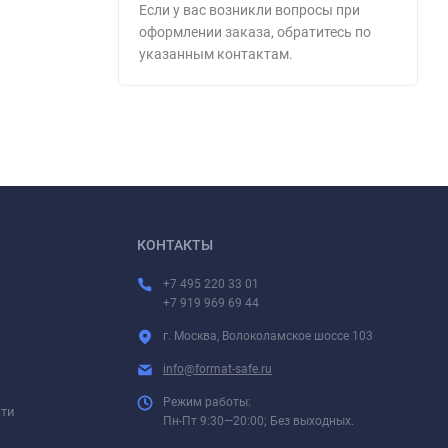
Если у вас возникли вопросы при
оформлении заказа, обратитесь по
указанным контактам.
КОНТАКТЫ
+7 495 220 33 01
+7 919 969 69 44
г. Москва, Волоколамское шоссе 103
info@format-safe.ru
Режим работы:
сти
Пн-Пт 9:30—20:00; Без выходных.