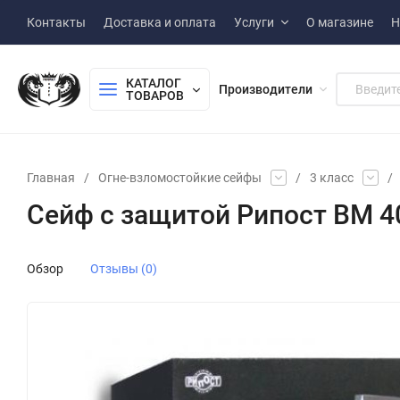
Контакты
Доставка и оплата
Услуги
О магазине
Н
КАТАЛОГ 
Производители
ТОВАРОВ
Главная
/
Огне-взломостойкие сейфы
/
3 класс
/
Сейф с защитой Рипост BM 4
Обзор
Отзывы (0)