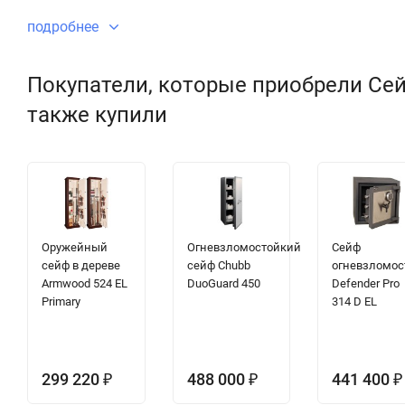
подробнее
Покупатели, которые приобрели Сей
также купили
Оружейный
Огневзломостойкий
Сейф
сейф в дереве
сейф Chubb
огневзломос
Armwood 524 EL
DuoGuard 450
Defender Pro
Primary
314 D EL
299 220
488 000
441 400
₽
₽
₽