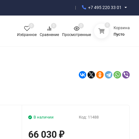
+7 495 220 33 01
0
0
0
0
Корзина
Пусто
Избранное
Сравнение
Просмотренные
В наличии
Код:
11488
66 030
₽