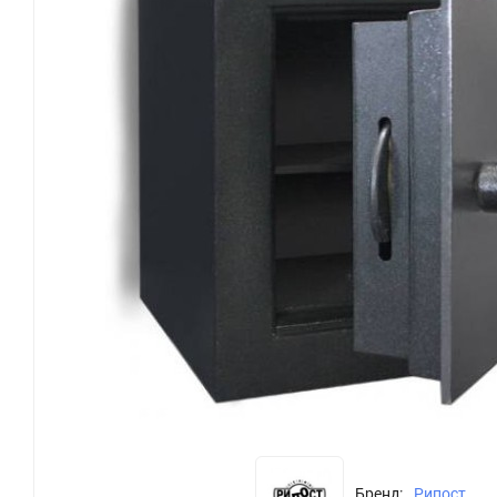
Бренд:
Рипост