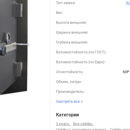
Тип замка:
К
Вес:
Высота внешняя:
Ширина внешняя:
Глубина внешняя:
Взломостойкость (по ГОСТ):
Взломостойкость (по Евро):
Огнестойкость:
60P 
Объем, литры:
Производитель:
Смотреть все
Категории
3 класс
,
Все сейфы
,
Сейфы с ключевым замком
,
Сейфы за