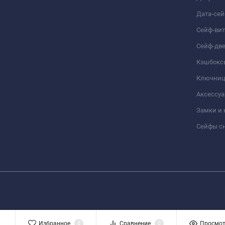
Дата-се
Сейф-ви
Сейф-дв
Кэшбокс
Ключни
Аксессуа
Замки и
Сейфы сн
Избранное
0
Сравнение
0
Просмо