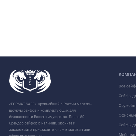
КОМПА
Все сей
Сейфы д
«FORMAT SAFE»: крупнейший в России магазин-
Оружейн
шоурум сейфов и комплектующих для
Офисные
безопасности Вашего имущества. Более 80
брендов сейфов в наличии. Звоните и
Сейфы дл
заказывайте, приезжайте к нам в магазин или
Мебельн