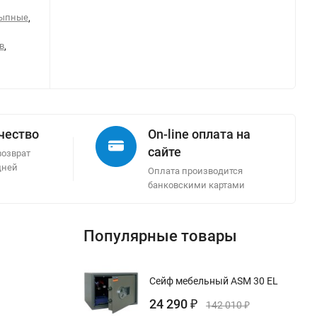
сыпные
,
в
,
ачество
On-line оплата на
сайте
возврат
дней
Оплата производится
банковскими картами
Популярные товары
Сейф мебельный ASM 30 EL
24 290
₽
142 010
₽