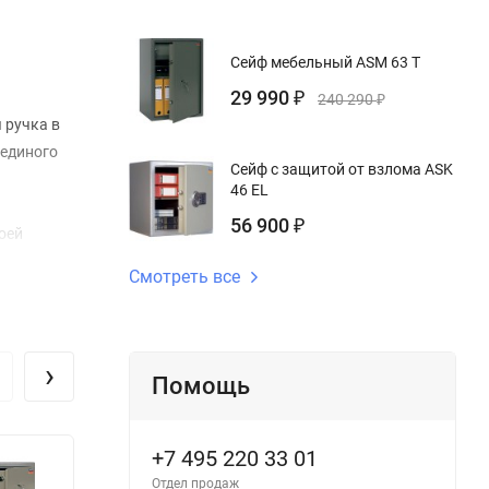
Сейф мебельный ASM 63 T
29 990
₽
240 290
₽
 ручка в
 единого
Сейф с защитой от взлома ASK
46 EL
56 900
₽
оей
а. Сейф
Смотреть все
готипом
›
о
Помощь
и
ие –
+7 495 220 33 01
Отдел продаж