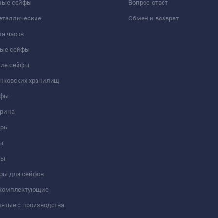
ные сейфы
Вопрос-ответ
еталлические
Обмен и возврат
я часов
ые сейфы
кие сейфы
анковских хранилищ
йфы
трина
ерь
ы
цы
ры для сейфов
 комплектующие
ятые с производства