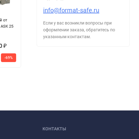
info@format-safe.ru
Сейф Juwel
Ключница КЛ 1
Се
й от
4612
2
Если у вас возникли вопросы при
 ASK 25
оформлении заказа, обратитесь по
указанным контактам.
00
39 165
₽
₽
52
-69%
-25%
1 400
1
₽
390
₽
КОНТАКТЫ