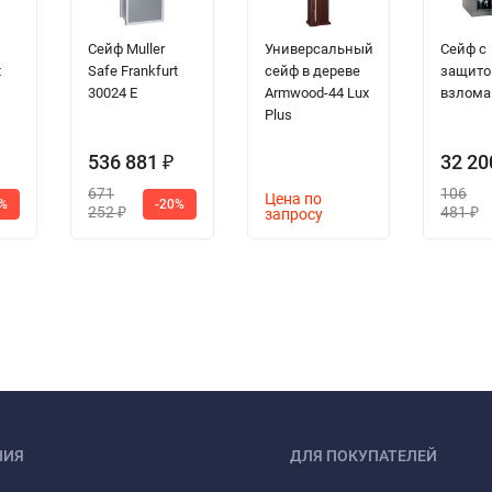
Сейф Muller
Универсальный
Сейф с
t
Safe Frankfurt
сейф в дереве
защито
30024 E
Armwood-44 Lux
взлома
Plus
536 881
32 2
₽
671
106
Цена по
8%
-20%
252
481
запросу
₽
₽
НИЯ
ДЛЯ ПОКУПАТЕЛЕЙ