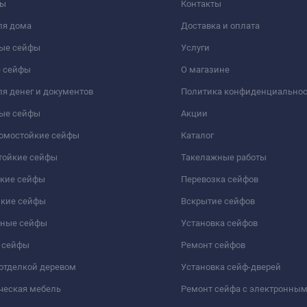
фы
Контакты
ля дома
Доставка и оплата
ые сейфы
Услуги
 сейфы
О магазине
я денег и документов
Политика конфиденциально
ые сейфы
Акции
ломостойкие сейфы
Каталог
тойкие сейфы
Такелажные работы
йкие сейфы
Перевозка сейфов
йкие сейфы
Вскрытие сейфов
чные сейфы
Установка сейфов
 сейфы
Ремонт сейфов
отделкой деревом
Установка сейф-дверей
ческая мебель
Ремонт сейфа с электронны