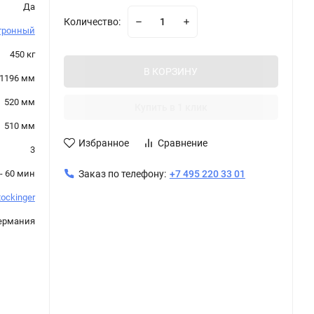
Да
Количество:
тронный
450 кг
В КОРЗИНУ
1196 мм
520 мм
Купить в 1 клик
510 мм
Избранное
Сравнение
3
- 60 мин
Заказ по телефону:
+7 495 220 33 01
tockinger
ермания