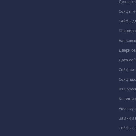
Депозит
Сейфы м
Сейфы дл
Ювелирн
Банковс
Двери б
Дата-се
Сейф-ви
Сейф-дв
Кэшбокс
Ключни
Аксессуа
Замки и
Сейфы сн