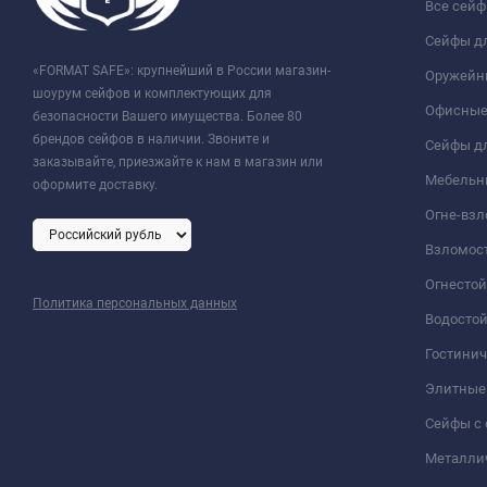
Все сей
Сейфы д
«FORMAT SAFE»: крупнейший в России магазин-
Оружейн
шоурум сейфов и комплектующих для
Офисные
безопасности Вашего имущества. Более 80
брендов сейфов в наличии. Звоните и
Сейфы дл
заказывайте, приезжайте к нам в магазин или
Мебельн
оформите доставку.
Огне-вз
Взломос
Огнесто
Политика персональных данных
Водосто
Гостини
Элитные
Сейфы с 
Металли