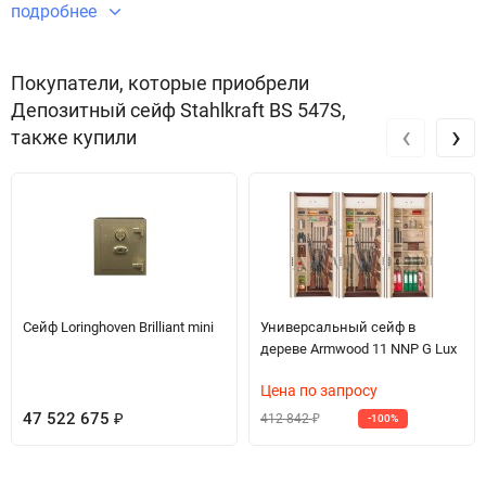
имущества.
подробнее
Звоните по телефону +7 495 220 33 01
Покупатели, которые приобрели
Депозитный сейф Stahlkraft BS 547S,
‹
›
также купили
Сейф Loringhoven Brilliant mini
Универсальный сейф в
дереве Armwood 11 NNP G Lux
Цена по запросу
47 522 675
412 842
₽
-100%
₽