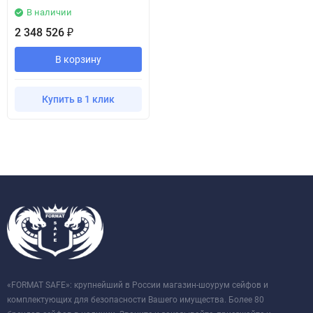
В наличии
2 348 526
₽
В корзину
Купить в 1 клик
«FORMAT SAFE»: крупнейший в России магазин-шоурум сейфов и
комплектующих для безопасности Вашего имущества. Более 80