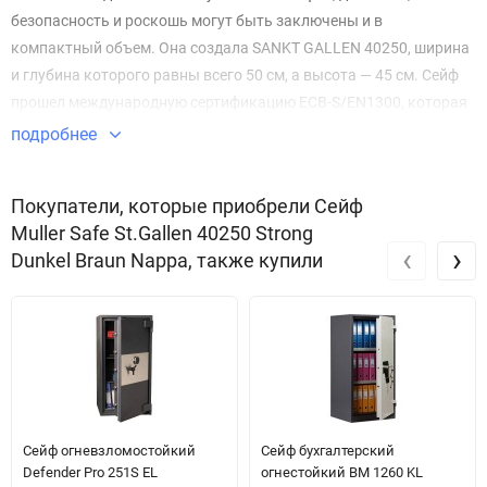
безопасность и роскошь могут быть заключены и в
компактный объем. Она создала SANKT GALLEN 40250, ширина
и глубина которого равны всего 50 см, а высота — 45 см. Cейф
прошел международную сертификацию ECB-S/EN1300, которая
подтверждает 1-й класс взломостойкости. Вес SANKT GALLEN
подробнее
40250 - 100 кг. Хранилище выполнено из стали высокого
качества, имеет многослойную структуру и оснащено
Покупатели, которые приобрели Сейф
электронным кодовым замком. Система ригелей прочно
Muller Safe St.Gallen 40250 Strong
фиксирует дверцу с четырех сторон, надежно защищая
‹
›
Dunkel Braun Nappa, также купили
ценности от несанкционированного доступа к ним. Снаружи и
внутри сейф обтянут натуральной кожей искусной выделки, а
дверца украшена изящной ручкой.
Сейф огневзломостойкий
Сейф бухгалтерский
Defender Pro 251S EL
огнестойкий BM 1260 KL