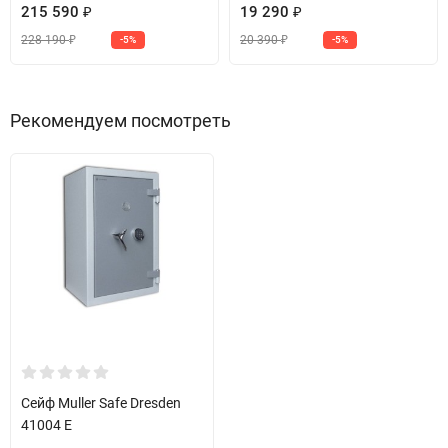
215 590
19 290
₽
₽
228 190
20 390
-5%
-5%
₽
₽
Рекомендуем посмотреть
Сейф Muller Safe Dresden
41004 E