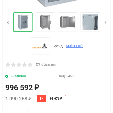
‹
›
Бренд:
Muller Safe
0 Отзывов
В наличии
Код:
54660
996 592
₽
1 090 268
8%
₽
-93 676
₽