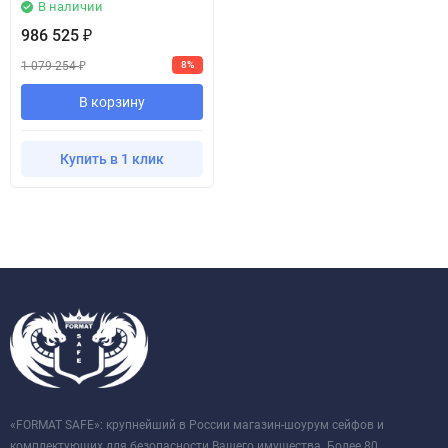
В наличии
986 525
₽
1 079 254
8%
₽
В корзину
Купить в 1 клик
«FORMAT SAFE»: крупнейший в России магазин-шоурум сейфов и
комплектующих для безопасности Вашего имущества. Более 80