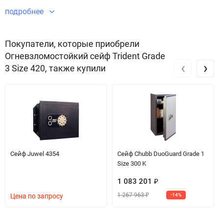
Огневзломостойкий сейф Trident Grade 3 Size 420 безупречным в
подробнее
плане безопасности и защиты имущества.
Звоните по телефону +7 495 220 33 01
Покупатели, которые приобрели
Огневзломостойкий сейф Trident Grade
‹
›
3 Size 420, также купили
Сейф Juwel 4354
Сейф Chubb DuoGuard Grade 1
Size 300 K
1 083 201
₽
1 267 963
Цена по запросу
-14%
₽