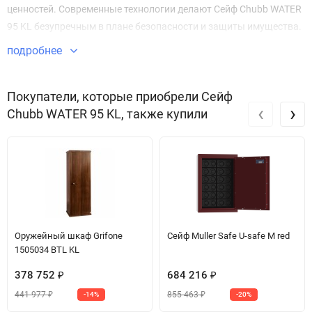
ценностей. Современные технологии делают Сейф Chubb WATER
95 KL безупречным в плане безопасности и защиты имущества.
подробнее
Звоните по телефону +7 495 220 33 01
Покупатели, которые приобрели Сейф
‹
›
Chubb WATER 95 KL, также купили
Оружейный шкаф Grifone
Сейф Muller Safe U-safe M red
1505034 BTL KL
378 752
684 216
₽
₽
441 977
855 463
-14%
-20%
₽
₽