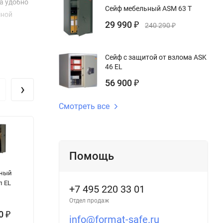
а удобно
Сейф мебельный ASM 63 T
мной
29 990
₽
240 290
₽
Сейф с защитой от взлома ASK
46 EL
56 900
₽
›
Смотреть все
Помощь
Сейф Muller
Шкаф
О
йный
Safe Frankfurt
оружейный КТК
с
л EL
30009 E
2
+7 495 220 33 01
Отдел продаж
00
482 327
6 500
₽
₽
₽
info@format-safe.ru