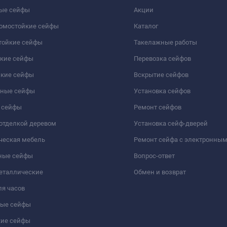
ые сейфы
Акции
ломостойкие сейфы
Каталог
тойкие сейфы
Такелажные работы
йкие сейфы
Перевозка сейфов
йкие сейфы
Вскрытие сейфов
чные сейфы
Установка сейфов
 сейфы
Ремонт сейфов
отделкой деревом
Установка сейф-дверей
ческая мебель
Ремонт сейфа с электронны
ные сейфы
Вопрос-ответ
еталлические
Обмен и возврат
я часов
ые сейфы
кие сейфы