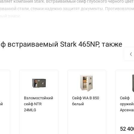
вляет компания Stark. Встраиваемый сейф глубокого черного цвет
ированной стали, стенки надежно защитят документы. Противовзло
вый замок.
ф встраиваемый Stark 465NP, также
‹
Взломостойкий
Сейф WA B 850
Сейф
ый
сейф NTR
белый
оруже
24MLG
Арсена
52 4