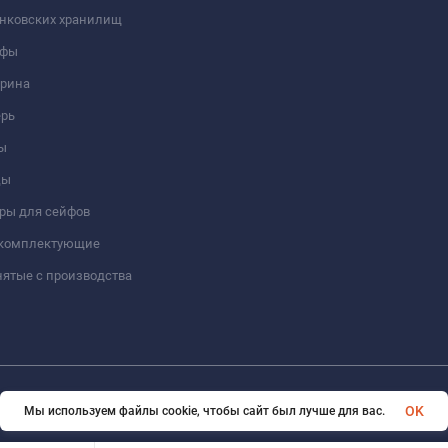
анковских хранилищ
йфы
трина
ерь
ы
цы
ры для сейфов
 комплектующие
ятые с производства
© 2026 Format-safe.ru Все права защищены
OK
Мы используем файлы cookie, чтобы сайт был лучше для вас.