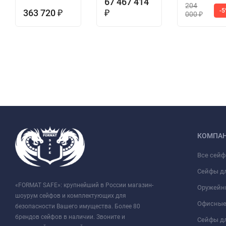
67 467 414
204
-
363 720
₽
₽
000
₽
КОМПА
Все сей
Сейфы д
«FORMAT SAFE»: крупнейший в России магазин-
Оружейн
шоурум сейфов и комплектующих для
Офисные
безопасности Вашего имущества. Более 80
брендов сейфов в наличии. Звоните и
Сейфы дл