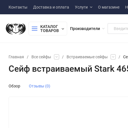
Контакты
Доставка и оплата
Услуги
О магазине
Н
КАТАЛОГ 
Производители
ТОВАРОВ
Главная
/
Все сейфы
/
Встраиваемые сейфы
/
Се
Сейф встраиваемый Stark 4
Обзор
Отзывы (0)