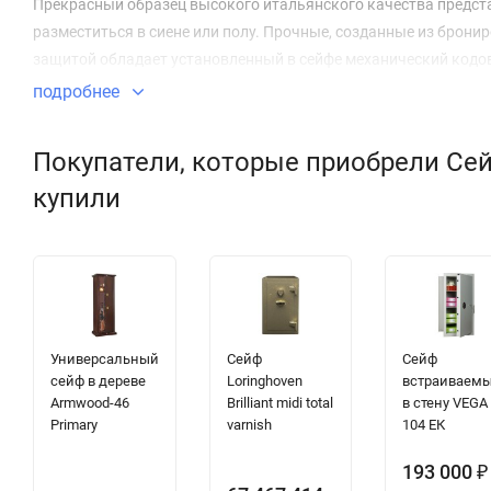
Прекрасный образец высокого итальянского качества предста
разместиться в сиене или полу. Прочные, созданные из брон
защитой обладает установленный в сейфе механический кодо
подробнее
Покупатели, которые приобрели Сей
купили
Универсальный
Сейф
Сейф
сейф в дереве
Loringhoven
встраиваем
Armwood-46
Brilliant midi total
в стену VEGA
Primary
varnish
104 ЕК
193 000
₽