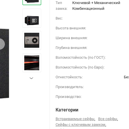
Тип
Ключевой + Механический
замка:
Комбинационный
Вес:
Высота внешняя:
Ширина внешняя:
›
Глубина внешняя:
Взломостойкость (по ГОСТ):
Взломостойкость (по Евро):
Огнестойкость:
Бе
›
Производитель:
Производство:
Категории
Встраиваемые сейфы
,
Все сейфы
,
Сейфы с ключевым замком
,