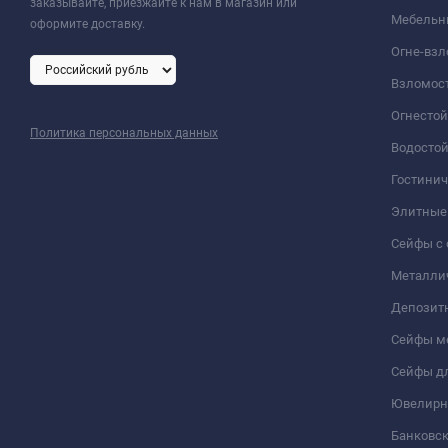
заказывайте, приезжайте к нам в магазин или
Мебельн
оформите доставку.
Огне-вз
Взломос
Огнесто
Политика персональных данных
Водосто
Гостини
Элитные
Сейфы с 
Металли
Депозит
Сейфы м
Сейфы дл
Ювелирн
Банковс