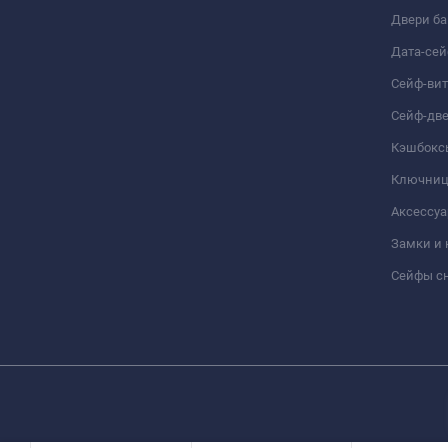
Двери б
Дата-се
Сейф-ви
Сейф-дв
Кэшбокс
Ключни
Аксессуа
Замки и
Сейфы сн