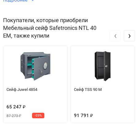
Звоните по телефону +7 495 220 33 01
Покупатели, которые приобрели
Мебельный сейф Safetronics NTL 40
‹
›
EM, также купили
Сейф Juwel 4854
Сейф TSS 90 M
65 247
₽
91 791
87 273
-25%
₽
₽