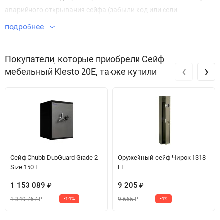
аварийного открывания сейфа (забыли код или сели
батарейки).
подробнее
Покупатели, которые приобрели Сейф
‹
›
мебельный Klesto 20E, также купили
Сейф Chubb DuoGuard Grade 2
Оружейный сейф Чирок 1318
Size 150 E
EL
1 153 089
9 205
₽
₽
1 349 767
9 665
-14%
-4%
₽
₽