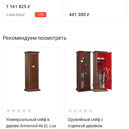
к полу.
1 161 825
₽
Можно заказать данный сейф без оружейной отделки- под
441 300
1 359 992
-14%
₽
₽
бумаги, папки, как офисный сейф или для хранения шкатулок.
Рекомендуем посмотреть
Универсальный сейф в
Оружейный сейф с
дереве Armwood-46 EL Lux
отделкой деревом