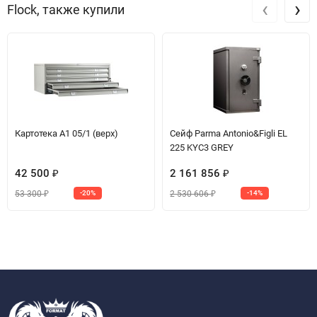
‹
›
Flock, также купили
Картотека A1 05/1 (верх)
Сейф Parma Antonio&Figli EL
225 KYC3 GREY
42 500
2 161 856
₽
₽
53 300
2 530 606
-20%
-14%
₽
₽